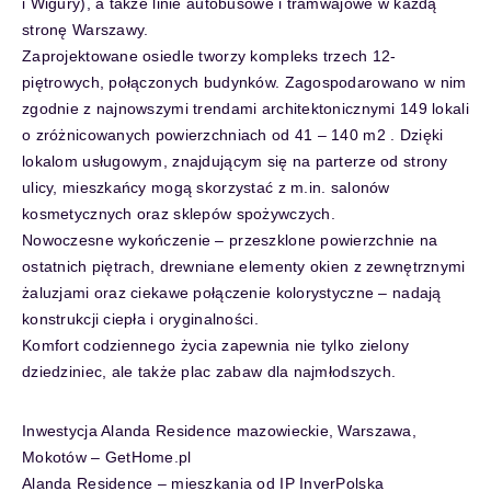
i Wigury), a także linie autobusowe i tramwajowe w każdą
stronę Warszawy.
Zaprojektowane osiedle tworzy kompleks trzech 12-
piętrowych, połączonych budynków. Zagospodarowano w nim
zgodnie z najnowszymi trendami architektonicznymi 149 lokali
o zróżnicowanych powierzchniach od 41 – 140 m2 . Dzięki
lokalom usługowym, znajdującym się na parterze od strony
ulicy, mieszkańcy mogą skorzystać z m.in. salonów
kosmetycznych oraz sklepów spożywczych.
Nowoczesne wykończenie – przeszklone powierzchnie na
ostatnich piętrach, drewniane elementy okien z zewnętrznymi
żaluzjami oraz ciekawe połączenie kolorystyczne – nadają
konstrukcji ciepła i oryginalności.
Komfort codziennego życia zapewnia nie tylko zielony
dziedziniec, ale także plac zabaw dla najmłodszych.
Inwestycja Alanda Residence mazowieckie, Warszawa,
Mokotów – GetHome.pl
Alanda Residence – mieszkania od IP InverPolska