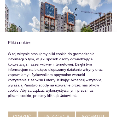
Pliki cookies
W tej witrynie stosujemy pliki cookie do gromadzenia
informacji o tym, w jaki sposób osoby odwiedzające
korzystają z naszej witryny internetowej. Dzięki tym
informacjom na bieżąco ulepszamy działanie witryny oraz
zapewniamy użytkownikom optymalne warunki
korzystania z serwisu i oferty. Klikając Akceptuj wszystkie,
wyrażają Państwo zgodę na używanie przez nas plików
cookie. Aby zarządzać wykorzystywanymi przez nas
plikami cookie, prosimy kliknąć Ustawienia.
KATEGORIE:
WSZYSTKIE
AKTUALNOŚCI
CIEKAWOSTKI
CYPR
PORADY
RYNEK NIERUCHOMOŚCI
ODRZUĆ
USTAWIENIA
AKCEPTUJ