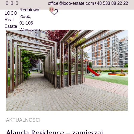
office@loco-estate.com
+48 533 88 22 22
0
Redutowa
LOCO
25/60
Real
01-106
Estate
Warszawa
AKTUALNOŚCI
Alanda Residence – zamieszaj