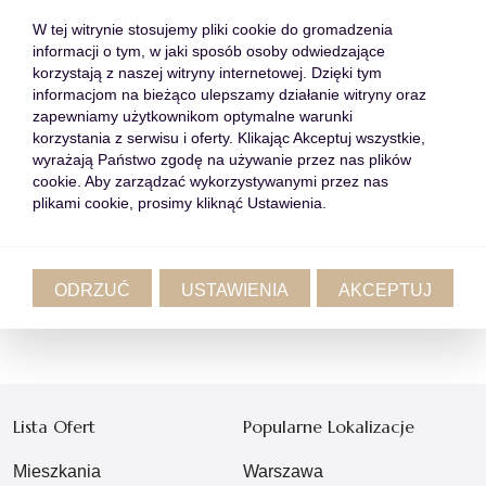
KATEGORIE:
WSZYSTKIE
AKTUALNOŚCI
W tej witrynie stosujemy pliki cookie do gromadzenia
informacji o tym, w jaki sposób osoby odwiedzające
CIEKAWOSTKI
CYPR
PORADY
korzystają z naszej witryny internetowej. Dzięki tym
RYNEK NIERUCHOMOŚCI
informacjom na bieżąco ulepszamy działanie witryny oraz
zapewniamy użytkownikom optymalne warunki
korzystania z serwisu i oferty. Klikając Akceptuj wszystkie,
wyrażają Państwo zgodę na używanie przez nas plików
cookie. Aby zarządzać wykorzystywanymi przez nas
plikami cookie, prosimy kliknąć Ustawienia.
Wróć do listy
ODRZUĆ
USTAWIENIA
AKCEPTUJ
Przełącz wpis
Lista Ofert
Popularne Lokalizacje
Mieszkania
Warszawa