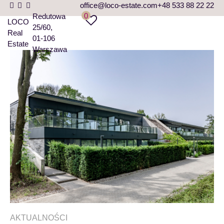
office@loco-estate.com
+48 533 88 22 22
0
Redutowa
LOCO
25/60
Real
01-106
Estate
Warszawa
AKTUALNOŚCI