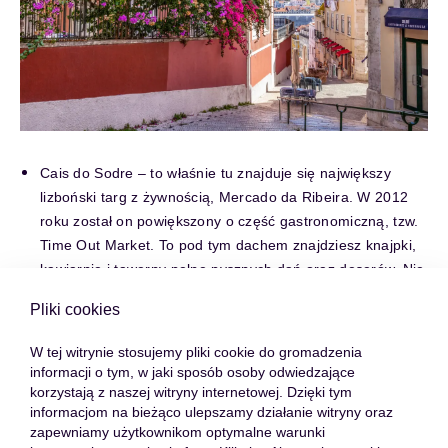
Cais do Sodre – to właśnie tu znajduje się największy
lizboński targ z żywnością, Mercado da Ribeira. W 2012
roku został on powiększony o część gastronomiczną, tzw.
Time Out Market. To pod tym dachem znajdziesz knajpki,
kawiarnie i tawerny pełne pysznych dań oraz deserów. Nie
pomiń także Pink Street, czyli najbardziej kolorowej ulicy
Pliki cookies
Lizbony, której nawierzchnia jest regularnie malowana na
różowo. To najbardziej fotogeniczny adres w mieście.
W tej witrynie stosujemy pliki cookie do gromadzenia
informacji o tym, w jaki sposób osoby odwiedzające
Chiado – ekskluzywna dzielnica w samym centrum miasta.
korzystają z naszej witryny internetowej. Dzięki tym
Największym zabytkowym skarbem Chiado jest Igreja de
informacjom na bieżąco ulepszamy działanie witryny oraz
Sao Roque – kościół z pięknymi kaplicami i zdobieniami
zapewniamy użytkownikom optymalne warunki