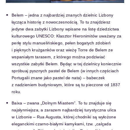
Belem – jedna z najbardziej znanych dzielnic Lizbony
łącząca historię z nowoczesnością. To tu znajdziesz
jedyne dwa zabytki Lizbony wpisane na listę dziedzictwa
kulturowego UNESCO: Klasztor Hieronimitów uważany za
perłę stylu manuelińskiego, pełen bogatych zdobień
i pięknych krużganków oraz wieżę Torre de Belem ze
wspaniałym tarasem, z którego można podziwiać
wszystkie zabytki Belem. Będąc w tej dzielnicy koniecznie
spróbuaj pysznych pastel de Belem (w innych częściach
Portugalii znane jako pastel de nata) – babeczek
z nadzieniem budyniowym, które są tu pieczone od 1837
roku.
Baixa – zwana „Dolnym Miastem”. To tu znajduje się
najsłynniejsza, a zarazem najbardziej turystyczna ulica
w Lizbonie – Rua Augusta, której chodniki są wyłożone
eleganckimi czarno-białymi kamykami, tzw. „calçada