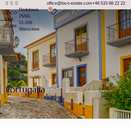
office@loco-estate.com
+48 533 88 22 22
0
Redutowa
LOCO
25/60
Real
01-106
Estate
Warszawa
W STRONĘ SŁOŃCA
Portugalia