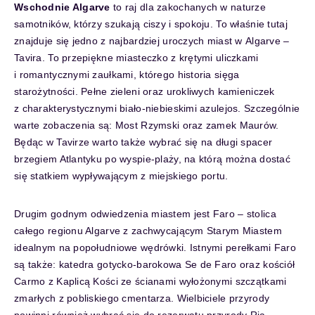
Wschodnie Algarve
to raj dla zakochanych w naturze
samotników, którzy szukają ciszy i spokoju. To właśnie tutaj
znajduje się jedno z najbardziej uroczych miast w Algarve –
Tavira. To przepiękne miasteczko z krętymi uliczkami
i romantycznymi zaułkami, którego historia sięga
starożytności. Pełne zieleni oraz urokliwych kamieniczek
z charakterystycznymi biało-niebieskimi azulejos. Szczególnie
warte zobaczenia są: Most Rzymski oraz zamek Maurów.
Będąc w Tavirze warto także wybrać się na długi spacer
brzegiem Atlantyku po wyspie-plaży, na którą można dostać
się statkiem wypływającym z miejskiego portu.
Drugim godnym odwiedzenia miastem jest Faro – stolica
całego regionu Algarve z zachwycającym Starym Miastem
idealnym na popołudniowe wędrówki. Istnymi perełkami Faro
są także: katedra gotycko-barokowa Se de Faro oraz kościół
Carmo z Kaplicą Kości ze ścianami wyłożonymi szczątkami
zmarłych z pobliskiego cmentarza. Wielbiciele przyrody