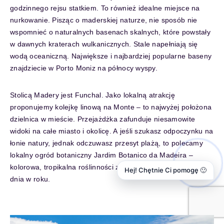
godzinnego rejsu statkiem. To również idealne miejsce na
nurkowanie. Pisząc o maderskiej naturze, nie sposób nie
wspomnieć o naturalnych basenach skalnych, które powstały
w dawnych kraterach wulkanicznych. Stale napełniają się
wodą oceaniczną. Największe i najbardziej popularne baseny
znajdziecie w Porto Moniz na północy wyspy.
Stolicą Madery jest Funchal. Jako lokalną atrakcję
proponujemy kolejkę linową na Monte – to najwyżej położona
dzielnica w mieście. Przejażdżka zafunduje niesamowite
widoki na całe miasto i okolicę. A jeśli szukasz odpoczynku na
łonie natury, jednak odczuwasz przesyt plażą, to polecamy
lokalny ogród botaniczny Jardim Botanico da Madeira –
kolorowa, tropikalna roślinności zachwyca cały tam każdego
Hej! Chętnie Ci pomogę 🙂
dnia w roku.