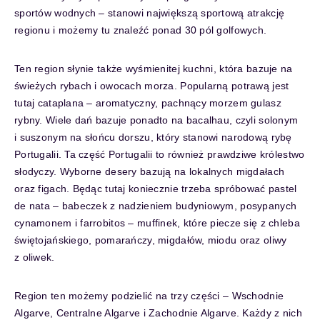
sportów wodnych – stanowi największą sportową atrakcję
regionu i możemy tu znaleźć ponad 30 pól golfowych.
Ten region słynie także wyśmienitej kuchni, która bazuje na
świeżych rybach i owocach morza. Popularną potrawą jest
tutaj cataplana – aromatyczny, pachnący morzem gulasz
rybny. Wiele dań bazuje ponadto na bacalhau, czyli solonym
i suszonym na słońcu dorszu, który stanowi narodową rybę
Portugalii. Ta część Portugalii to również prawdziwe królestwo
słodyczy. Wyborne desery bazują na lokalnych migdałach
oraz figach. Będąc tutaj koniecznie trzeba spróbować pastel
de nata – babeczek z nadzieniem budyniowym, posypanych
cynamonem i farrobitos – muffinek, które piecze się z chleba
świętojańskiego, pomarańczy, migdałów, miodu oraz oliwy
z oliwek.
Region ten możemy podzielić na trzy części – Wschodnie
Algarve, Centralne Algarve i Zachodnie Algarve. Każdy z nich