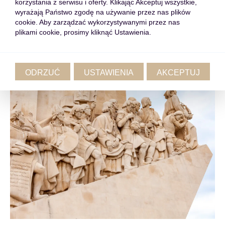
korzystania z serwisu i oferty. Klikając Akceptuj wszystkie,
ściennymi oraz sufitem pokrytym techniką Trompe-l’œil,
wyrażają Państwo zgodę na używanie przez nas plików
dającą efekt trójwymiarowej iluzji.
cookie. Aby zarządzać wykorzystywanymi przez nas
plikami cookie, prosimy kliknąć Ustawienia.
ODRZUĆ
USTAWIENIA
AKCEPTUJ