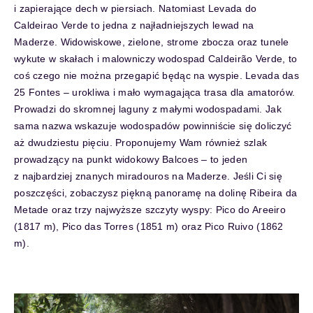
i zapierające dech w piersiach. Natomiast Levada do
Caldeirao Verde to jedna z najładniejszych lewad na
Maderze. Widowiskowe, zielone, strome zbocza oraz tunele
wykute w skałach i malowniczy wodospad Caldeirão Verde, to
coś czego nie można przegapić będąc na wyspie. Levada das
25 Fontes – urokliwa i mało wymagająca trasa dla amatorów.
Prowadzi do skromnej laguny z małymi wodospadami. Jak
sama nazwa wskazuje wodospadów powinniście się doliczyć
aż dwudziestu pięciu. Proponujemy Wam również szlak
prowadzący na punkt widokowy Balcoes – to jeden
z najbardziej znanych miradouros na Maderze. Jeśli Ci się
poszczęści, zobaczysz piękną panoramę na dolinę Ribeira da
Metade oraz trzy najwyższe szczyty wyspy: Pico do Areeiro
(1817 m), Pico das Torres (1851 m) oraz Pico Ruivo (1862
m).