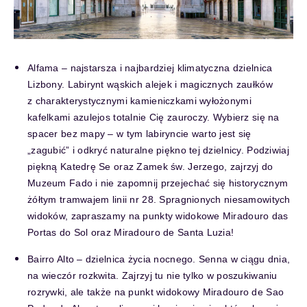
Alfama – najstarsza i najbardziej klimatyczna dzielnica
Lizbony. Labirynt wąskich alejek i magicznych zaułków
z charakterystycznymi kamieniczkami wyłożonymi
kafelkami azulejos totalnie Cię zauroczy. Wybierz się na
spacer bez mapy – w tym labiryncie warto jest się
„zagubić” i odkryć naturalne piękno tej dzielnicy. Podziwiaj
piękną Katedrę Se oraz Zamek św. Jerzego, zajrzyj do
Muzeum Fado i nie zapomnij przejechać się historycznym
żółtym tramwajem linii nr 28. Spragnionych niesamowitych
widoków, zapraszamy na punkty widokowe Miradouro das
Portas do Sol oraz Miradouro de Santa Luzia!
Bairro Alto – dzielnica życia nocnego. Senna w ciągu dnia,
na wieczór rozkwita. Zajrzyj tu nie tylko w poszukiwaniu
rozrywki, ale także na punkt widokowy Miradouro de Sao