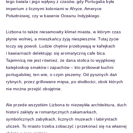
tego świata i jego wpływy z czasów, gdy Portugalia była
imperium z licznymi koloniami w Afryce, Ameryce
Południowej, czy w basenie Oceanu Indyjskiego.
Lizbona to także niesamowity klimat miasta, w którym czas
płynie wolniej, a mieszkańcy żyją niespiesznie. Tutaj życie
toczy się powoli. Ludzie chętnie przebywają w kafejkach
i kawiarniach delektując się aromatyczną cafe bica.
Tajemnicą nie jest również, że dana stolica to wyjątkowy
kalejdoskop smaków i zapachów – kto próbował kuchni
portugalskiej, ten wie, o czym piszemy. Od pysznych dań
rybnych, przez grillowane mięsa, po słodkości, obok których
nie można przejść obojętnie.
Ale przede wszystkim Lizbona to niezwykła architektura, duch
historii zaklęty w romantycznych zakamarkach,
symbolicznych zabytkach, licznych muzeach i labiryntach
uliczek. To miasto trzeba zobaczyć i przekonać się na własnej