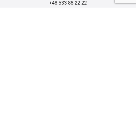
+48 533 88 22 22
Znajdziesz nas tu
Polityka bezpieczeństwa informacji
Polityka cookie