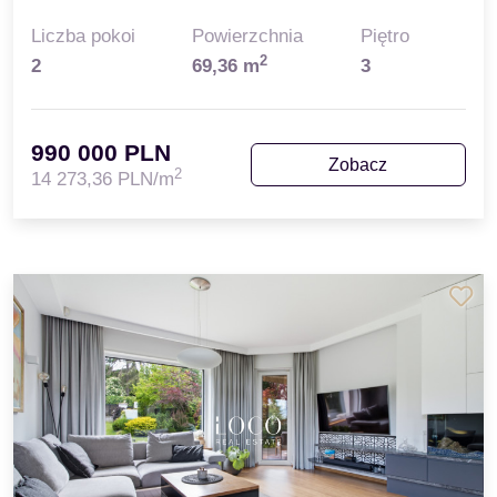
Liczba pokoi
Powierzchnia
Piętro
2
2
69,36 m
3
990 000 PLN
Zobacz
2
14 273,36 PLN/m