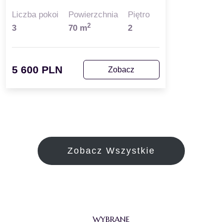
Liczba pokoi
Powierzchnia
Piętro
2
3
70 m
2
5 600 PLN
Zobacz
Zobacz Wszystkie
WYBRANE