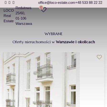
office@loco-estate.com
+48 533 88 22 22
0
Redutowa
LOCO
25/60
Real
01-106
Estate
Warszawa
WYBRANE
Oferty nieruchomości w
Warszawie i okolicach