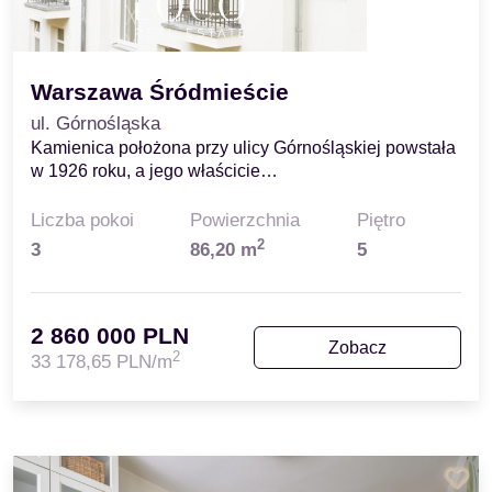
Warszawa Śródmieście
ul. Górnośląska
Kamienica położona przy ulicy Górnośląskiej powstała
w 1926 roku, a jego właścicie…
Liczba pokoi
Powierzchnia
Piętro
2
3
86,20 m
5
2 860 000 PLN
Zobacz
2
33 178,65 PLN/m