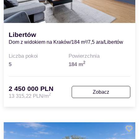
Libertów
Dom z widokiem na Kraków/184 m²/7,5 ara/Libertów
Liczba pokoi
Powierzchnia
2
5
184 m
2 450 000 PLN
Zobacz
2
13 315,22 PLN/m