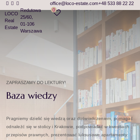
office@loco-estate.com
+48 533 88 22 22
0
Redutowa
LOCO
25/60
Real
01-106
Estate
Warszawa
ZAPRASZAMY DO LEKTURY!
Baza wiedzy
Pragniemy dzielić się wiedzą oraz doświadczeniem, pomagać
odnaleźć się w stolicy i Krakowie, podpowiadać w kwestiach
przepisów prawnych, prezentować luksusowe apartamenty