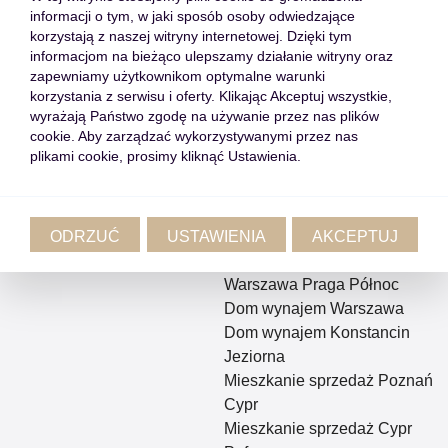
informacji o tym, w jaki sposób osoby odwiedzające
Rynek pierwotny
Warszawa
korzystają z naszej witryny internetowej. Dzięki tym
Oferty off market
Mieszkanie sprzedaż Kraków
informacjom na bieżąco ulepszamy działanie witryny oraz
Nieruchomości w Polsce
Mieszkanie wynajem
zapewniamy użytkownikom optymalne warunki
Warszawa Śródmieście
korzystania z serwisu i oferty. Klikając Akceptuj wszystkie,
wyrażają Państwo zgodę na używanie przez nas plików
Mieszkanie wynajem
cookie. Aby zarządzać wykorzystywanymi przez nas
Warszawa Wola
plikami cookie, prosimy kliknąć Ustawienia.
Mieszkanie wynajem
Warszawa Ochota
Mieszkanie wynajem
ODRZUĆ
USTAWIENIA
AKCEPTUJ
Warszawa Praga Południe
Mieszkanie wynajem
Warszawa Praga Północ
Dom wynajem Warszawa
Dom wynajem Konstancin
Jeziorna
Mieszkanie sprzedaż Poznań
Cypr
Mieszkanie sprzedaż Cypr