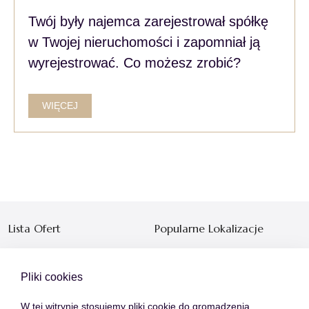
Twój były najemca zarejestrował spółkę
w Twojej nieruchomości i zapomniał ją
wyrejestrować. Co możesz zrobić?
WIĘCEJ
Lista Ofert
Popularne Lokalizacje
Mieszkania
Warszawa
Domy
Kraków
Pliki cookies
Działki
Poznań
W tej witrynie stosujemy pliki cookie do gromadzenia
Lokale
Mieszkanie sprzedaż