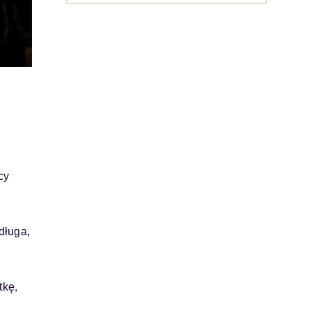
cy
długa,
tkę,