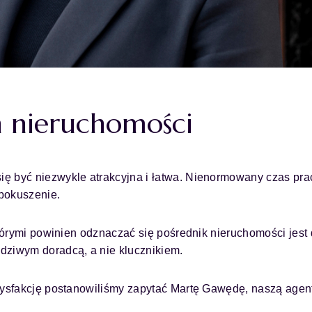
h nieruchomości
ę być niezwykle atrakcyjna i łatwa. Nienormowany czas pra
pokuszenie.
którymi powinien odznaczać się pośrednik nieruchomości jest 
dziwym doradcą, a nie klucznikiem.
atysfakcję postanowiliśmy zapytać Martę Gawędę, naszą agen