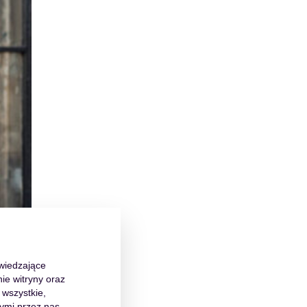
dwiedzające
ie witryny oraz
 wszystkie,
ymi przez nas