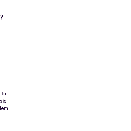
?
e
 To
się
giem