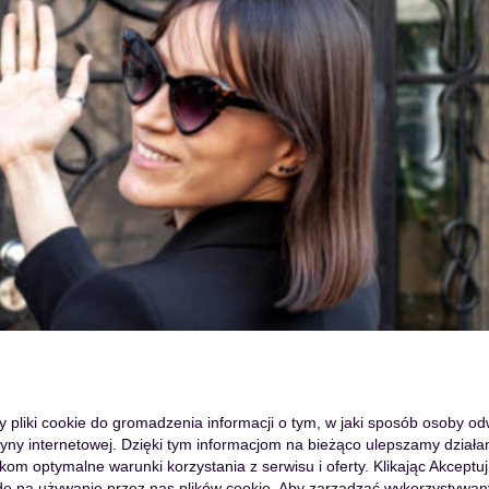
my pliki cookie do gromadzenia informacji o tym, w jaki sposób osoby o
tryny internetowej. Dzięki tym informacjom na bieżąco ulepszamy działan
m optymalne warunki korzystania z serwisu i oferty. Klikając Akceptuj
ę na używanie przez nas plików cookie. Aby zarządzać wykorzystywan