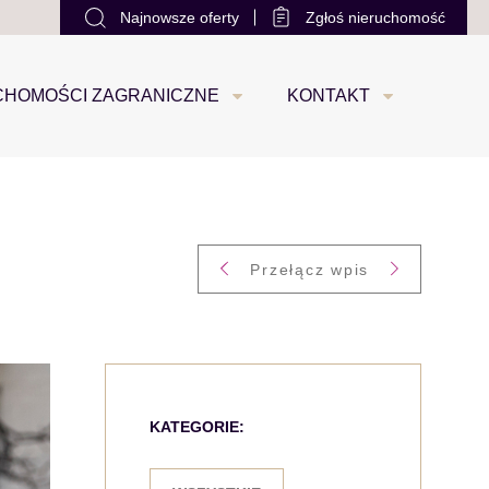
Najnowsze oferty
Zgłoś nieruchomość
office@loco-estate.com
+48 533 88 22 22
0
CHOMOŚCI ZAGRANICZNE
KONTAKT
Przełącz wpis
KATEGORIE: