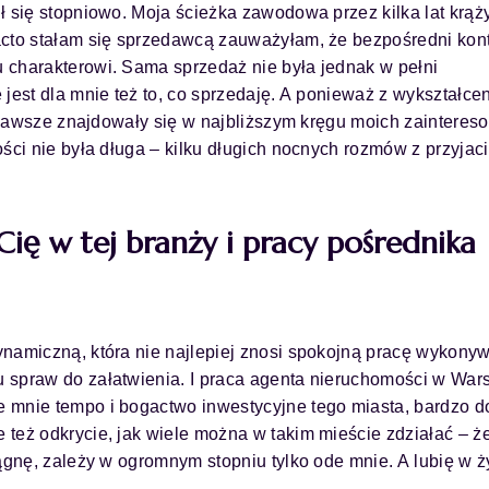
ł się stopniowo. Moja ścieżka zawodowa przez kilka lat krąż
acto stałam się sprzedawcą zauważyłam, że bezpośredni kon
 charakterowi. Sama sprzedaż nie była jednak w pełni
jest dla mnie też to, co sprzedaję. A ponieważ z wykształce
n zawsze znajdowały się w najbliższym kręgu moich zainteres
ści nie była długa – kilku długich nocnych rozmów z przyjac
ię w tej branży i pracy pośrednika
ynamiczną, która nie najlepiej znosi spokojną pracę wykony
 spraw do załatwienia. I praca agenta nieruchomości w War
 mnie tempo i bogactwo inwestycyjne tego miasta, bardzo d
też odkrycie, jak wiele można w takim mieście zdziałać – ż
ągnę, zależy w ogromnym stopniu tylko ode mnie. A lubię w ż