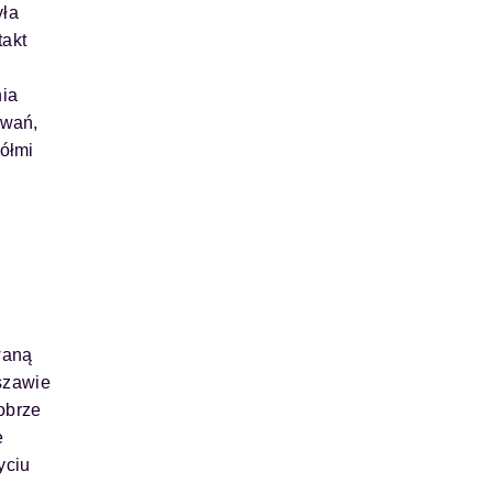
yła
takt
nia
owań,
iółmi
waną
szawie
obrze
e
yciu