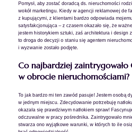
Pomysł, aby zostać doradcą ds. nieruchomości rodzi
wokół marketingu. Kiedy w agencji reklamowej de f
z kupującymi, z klientami bardzo odpowiada mojemu
satysfakcjonująca – z czasem okazało się, że ważne 
jestem historykiem sztuki, zaś architektura i desig
to droga do decyzji o staniu się agentem nieruchomo
i wyzwanie zostało podjęte.
Co najbardziej zaintrygowało C
w obrocie nieruchomościami?
To jak bardzo mi ten zawód pasuje! Jestem osobą d
w jednym miejscu. Zdecydowanie potrzebuję natłoku
okazała się prawdziwym natłokiem spraw! Fascynuje
odczuwalne w pracy pośrednika. Zaintrygowało mnie 
stwarza ono wyjątkowe warunki, w których to ile osi
brać odpowiedzialność.