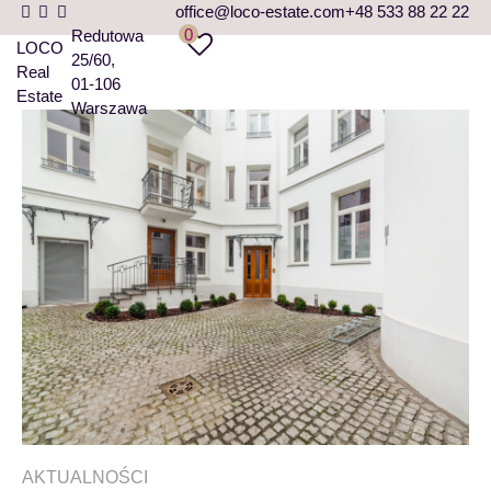
office@loco-estate.com
+48 533 88 22 22
0
Redutowa
LOCO
25/60
Real
01-106
Estate
Warszawa
AKTUALNOŚCI