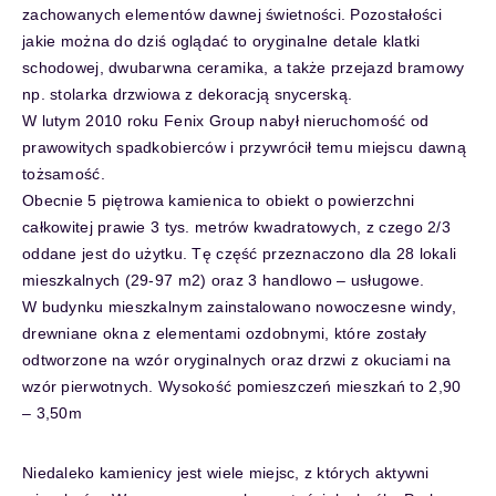
zachowanych elementów dawnej świetności. Pozostałości
jakie można do dziś oglądać to oryginalne detale klatki
schodowej, dwubarwna ceramika, a także przejazd bramowy
np. stolarka drzwiowa z dekoracją snycerską.
W lutym 2010 roku Fenix Group nabył nieruchomość od
prawowitych spadkobierców i przywrócił temu miejscu dawną
tożsamość.
Obecnie 5 piętrowa kamienica to obiekt o powierzchni
całkowitej prawie 3 tys. metrów kwadratowych, z czego 2/3
oddane jest do użytku. Tę część przeznaczono dla 28 lokali
mieszkalnych (29-97 m2) oraz 3 handlowo – usługowe.
W budynku mieszkalnym zainstalowano nowoczesne windy,
drewniane okna z elementami ozdobnymi, które zostały
odtworzone na wzór oryginalnych oraz drzwi z okuciami na
wzór pierwotnych. Wysokość pomieszczeń mieszkań to 2,90
– 3,50m
Niedaleko kamienicy jest wiele miejsc, z których aktywni