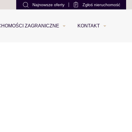
Najnowsze oferty
Zgłoś nieruchomość
office@loco-estate.com
+48 533 88 22 22
0
CHOMOŚCI ZAGRANICZNE
KONTAKT