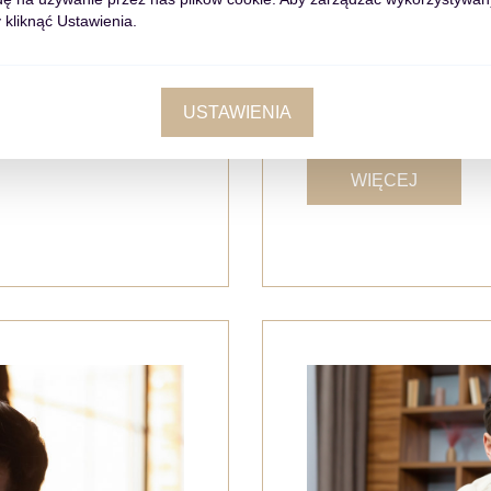
 kliknąć Ustawienia.
PORADY
cił kaucji ani
Najem instytucj
USTAWIENIA
WIĘCEJ