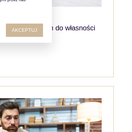
onalny z dojściem do własności
AKCEPTUJ