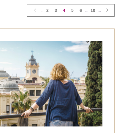
2
3
4
5
6
10
...
...
...