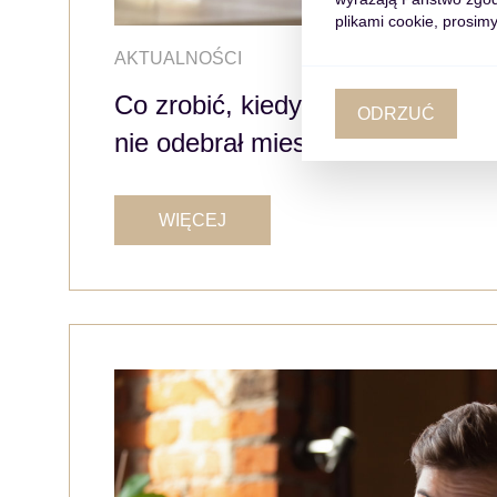
plikami cookie, prosimy
AKTUALNOŚCI
Co zrobić, kiedy najemca nie wpła
ODRZUĆ
nie odebrał mieszkania
WIĘCEJ