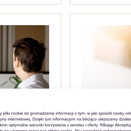
my pliki cookie do gromadzenia informacji o tym, w jaki sposób osoby o
tryny internetowej. Dzięki tym informacjom na bieżąco ulepszamy działan
m optymalne warunki korzystania z serwisu i oferty. Klikając Akceptuj
ę na używanie przez nas plików cookie. Aby zarządzać wykorzystywan