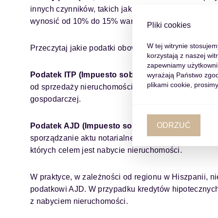
innych czynników, takich jak lokalizacja, rozmiar i 
wynosić od 10% do 15% wartości nieruchomości.
Pliki cookies
W tej witrynie stosuje
Przeczytaj jakie podatki obowiązują w Hiszpanii:
korzystają z naszej wi
zapewniamy użytkowniko
Podatek ITP (Impuesto sobre Transmisiones Pat
wyrażają Państwo zgod
plikami cookie, prosimy
od sprzedaży nieruchomości dokonywanej przez pryw
gospodarczej.
ODRZUĆ
Podatek AJD (Impuesto sobre Actos Jurídicos 
sporządzanie aktu notarialnego, umowy pożyczki, gw
których celem jest nabycie nieruchomości.
W praktyce, w zależności od regionu w Hiszpanii, n
podatkowi AJD. W przypadku kredytów hipotecznyc
z nabyciem nieruchomości.