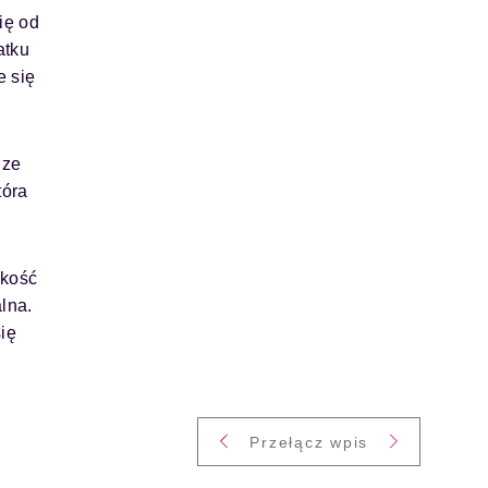
ię od
atku
e się
dze
tóra
okość
alna.
ię
Przełącz wpis