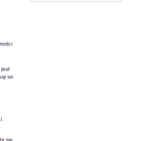
omości
jest
się on
i
że się