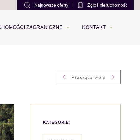
Najnowsze oferty
Zgłoś nieruchomość
office@loco-estate.com
+48 533 88 22 22
0
CHOMOŚCI ZAGRANICZNE
KONTAKT
Przełącz wpis
KATEGORIE: