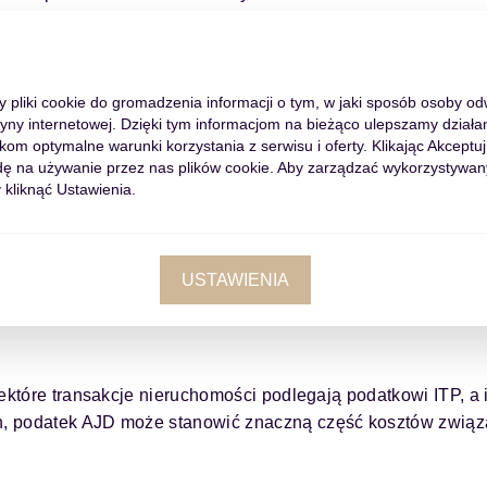
stan techniczny nieruchomości. Szacuje się, że koszty te mogą
my pliki cookie do gromadzenia informacji o tym, w jaki sposób osoby o
tryny internetowej. Dzięki tym informacjom na bieżąco ulepszamy działan
m optymalne warunki korzystania z serwisu i oferty. Klikając Akceptuj
rimoniales)
jest podatkiem od transakcji cywilnoprawnych, w
ę na używanie przez nas plików cookie. Aby zarządzać wykorzystywan
 kliknąć Ustawienia.
atne osoby lub firmy, które nie prowadzą działalności
USTAWIENIA
Documentados)
jest podatkiem od czynności prawnych, takich
arancji, udziałów czy zastawu, a także od kredytów hipotec
iektóre transakcje nieruchomości podlegają podatkowi ITP, a 
h, podatek AJD może stanowić znaczną część kosztów zwią