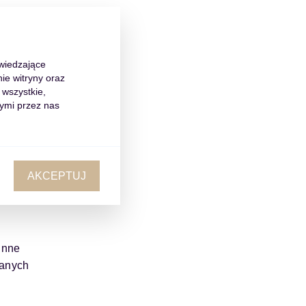
dwiedzające
ie witryny oraz
 wszystkie,
 tym
ymi przez nas
AKCEPTUJ
 jak
znych,
inne
zanych