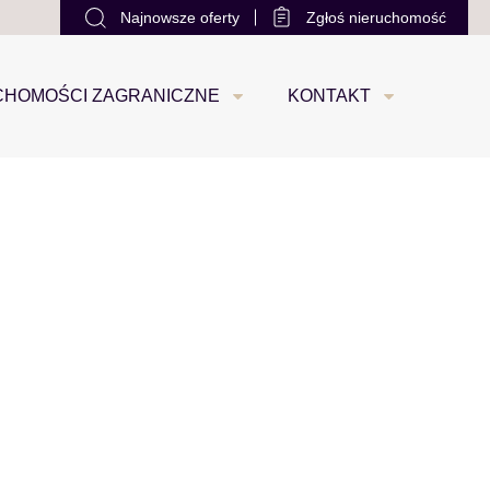
Najnowsze oferty
Zgłoś nieruchomość
office@loco-estate.com
+48 533 88 22 22
0
CHOMOŚCI ZAGRANICZNE
KONTAKT