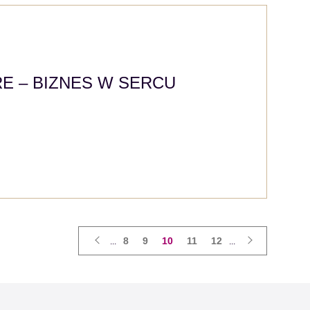
E – BIZNES W SERCU
8
9
10
11
12
...
...