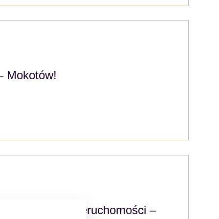
– Mokotów!
sług zarządcy nieruchomości –