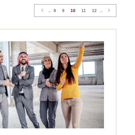
8
9
10
11
12
...
...