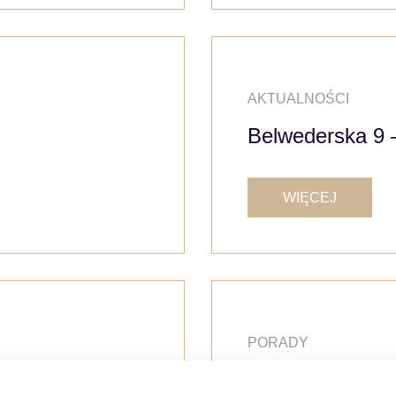
AKTUALNOŚCI
Belwederska 9 
WIĘCEJ
PORADY
as wynajmowania
Korzystanie z u