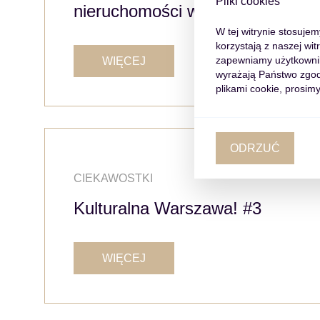
Pliki cookies
nieruchomości w Polsce!
W tej witrynie stosuje
korzystają z naszej wi
zapewniamy użytkowniko
WIĘCEJ
wyrażają Państwo zgod
plikami cookie, prosimy
ODRZUĆ
CIEKAWOSTKI
Kulturalna Warszawa! #3
WIĘCEJ