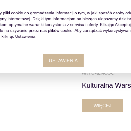
czy warto?
my pliki cookie do gromadzenia informacji o tym, w jaki sposób osoby o
tryny internetowej. Dzięki tym informacjom na bieżąco ulepszamy działan
m optymalne warunki korzystania z serwisu i oferty. Klikając Akceptuj
WIĘCEJ
ę na używanie przez nas plików cookie. Aby zarządzać wykorzystywan
 kliknąć Ustawienia.
USTAWIENIA
AKTUALNOŚCI
Kulturalna War
WIĘCEJ