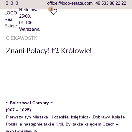
office@loco-estate.com
+48 533 88 22 22
0
Redutowa
LOCO
25/60
Real
01-106
Estate
Warszawa
CIEKAWOSTKI
Znani Polacy! #2 Królowie!
~ Bolesław I Chrobry ~
(967 – 1025)
Pierwszy syn Mieszka I i czeskiej księżniczki Dobrawy. Książe
Polski, a następnie także Król. Był także księciem Czech –
jako Bolesław IV.