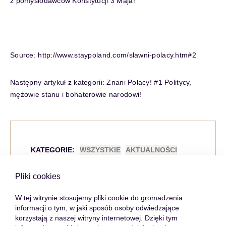
z pomysłodawców Konstytucji 3 Maja!
Source: http://www.staypoland.com/slawni-polacy.htm#2
Następny artykuł z kategorii:
Znani Polacy! #1 Politycy,
mężowie stanu i bohaterowie narodowi!
KATEGORIE:
WSZYSTKIE
AKTUALNOŚCI
CIEKAWOSTKI
CYPR
PORADY
Pliki cookies
RYNEK NIERUCHOMOŚCI
W tej witrynie stosujemy pliki cookie do gromadzenia
informacji o tym, w jaki sposób osoby odwiedzające
korzystają z naszej witryny internetowej. Dzięki tym