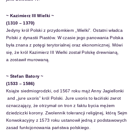
~ Kazimierz III Wielki ~
(1310 – 1370)
Jedyny król Polski z przydomkiem „Wielki”. Ostatni władca
Polski z dynastii Piastów. W czasie jego panowania Polska
była znana z potęgi terytorialnej oraz ekonomicznej. Mówi
się, że król Kazimierz III Wielki został Polskę drewnianą,
a zostawił murowaną.
~ Stefan Batory ~
(1533 – 1586)
Książe siedmiogrodzki, od 1567 roku mąż Anny Jagiellonki
and „jure uxoris” król Polski. Jure uxoris to łaciński zwrot
oznaczający, że otrzymał on tron z faktu bycia mężem
dziedziczki korony. Zwolennik tolerancji religijnej, którą Sejm
Konwokacyjny z 1573 roku ustanowił jedną z podstawowych
zasad funkcjonowania państwa polskiego.