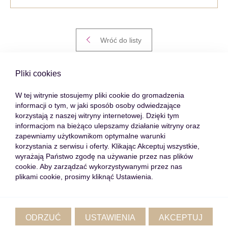
Wróć do listy
Pliki cookies
Przełącz wpis
W tej witrynie stosujemy pliki cookie do gromadzenia
informacji o tym, w jaki sposób osoby odwiedzające
korzystają z naszej witryny internetowej. Dzięki tym
informacjom na bieżąco ulepszamy działanie witryny oraz
Lista Ofert
Popularne Lokalizacje
zapewniamy użytkownikom optymalne warunki
korzystania z serwisu i oferty. Klikając Akceptuj wszystkie,
Mieszkania
Warszawa
wyrażają Państwo zgodę na używanie przez nas plików
cookie. Aby zarządzać wykorzystywanymi przez nas
Domy
Kraków
plikami cookie, prosimy kliknąć Ustawienia.
Działki
Poznań
Lokale
Mieszkanie sprzedaż
Rynek pierwotny
Warszawa
Oferty off market
Mieszkanie sprzedaż Kraków
ODRZUĆ
USTAWIENIA
AKCEPTUJ