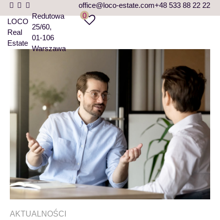
office@loco-estate.com
+48 533 88 22 22
0
Redutowa
LOCO
25/60
Real
01-106
Estate
Warszawa
AKTUALNOŚCI