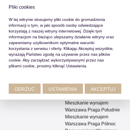
Lista Ofert
Popularne Lokalizacje
Pliki cookies
Mieszkania
Warszawa
W tej witrynie stosujemy pliki cookie do gromadzenia
informacji o tym, w jaki sposób osoby odwiedzające
Domy
Kraków
korzystają z naszej witryny internetowej. Dzięki tym
Działki
Poznań
informacjom na bieżąco ulepszamy działanie witryny oraz
Lokale
Mieszkanie sprzedaż
zapewniamy użytkownikom optymalne warunki
Rynek pierwotny
Warszawa
korzystania z serwisu i oferty. Klikając Akceptuj wszystkie,
Oferty off market
Mieszkanie sprzedaż Kraków
wyrażają Państwo zgodę na używanie przez nas plików
cookie. Aby zarządzać wykorzystywanymi przez nas
Nieruchomości w Polsce
Mieszkanie wynajem
plikami cookie, prosimy kliknąć Ustawienia.
Warszawa Śródmieście
Mieszkanie wynajem
Warszawa Wola
Mieszkanie wynajem
ODRZUĆ
USTAWIENIA
AKCEPTUJ
Warszawa Ochota
Mieszkanie wynajem
Warszawa Praga Południe
Mieszkanie wynajem
Warszawa Praga Północ