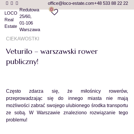
office@loco-estate.com
+48 533 88 22 22
0
Redutowa
LOCO
25/60
Real
01-106
Estate
Warszawa
CIEKAWOSTKI
Veturilo – warszawski rower
publiczny!
Często zdarza się, że miłośnicy rowerów,
przeprowadzając się do innego miasta nie mają
możliwości zabrać swojego ulubionego środka transportu
ze sobą. W Warszawie znaleziono rozwiązanie tego
problemu!