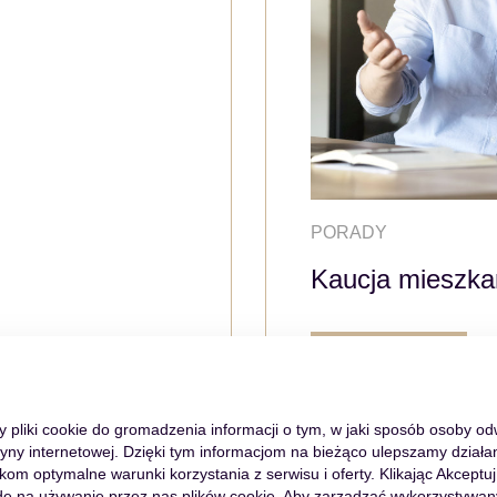
PORADY
Kaucja mieszka
WIĘCEJ
my pliki cookie do gromadzenia informacji o tym, w jaki sposób osoby o
tryny internetowej. Dzięki tym informacjom na bieżąco ulepszamy działan
m optymalne warunki korzystania z serwisu i oferty. Klikając Akceptuj
ę na używanie przez nas plików cookie. Aby zarządzać wykorzystywan