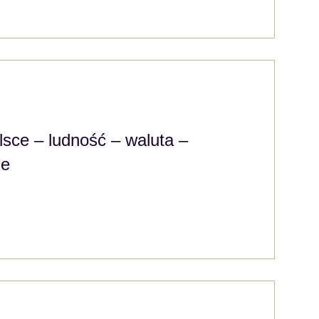
lsce – ludność – waluta –
ie