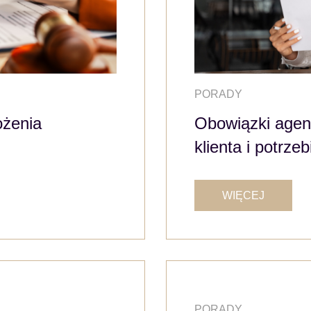
PORADY
ożenia
Obowiązki agen
klienta i potrz
WIĘCEJ
PORADY