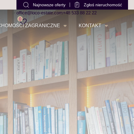
Najnowsze oferty
Zgłoś nieruchomość
office@loco-estate.com
+48 533 88 22 22
0
CHOMOŚCI ZAGRANICZNE
KONTAKT