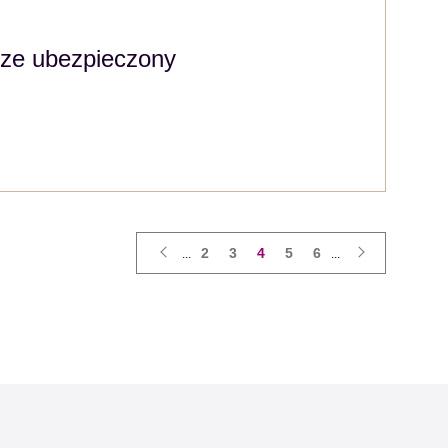
ze ubezpieczony
2
3
4
5
6
...
...