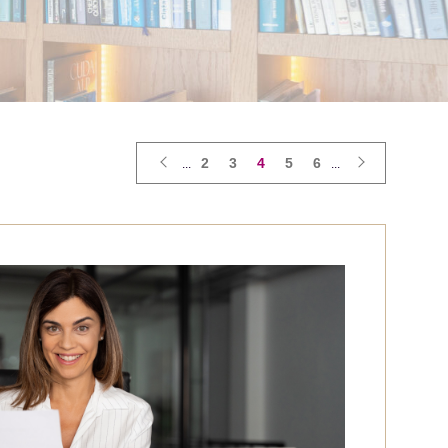
2
3
4
5
6
...
...