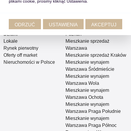
plikami cookie, prosimy kliknąć Ustawienia.
Lista Ofert
Popularne Lokalizacje
Mieszkania
Warszawa
ODRZUĆ
USTAWIENIA
AKCEPTUJ
Domy
Kraków
Działki
Poznań
Lokale
Mieszkanie sprzedaż
Rynek pierwotny
Warszawa
Oferty off market
Mieszkanie sprzedaż Kraków
Nieruchomości w Polsce
Mieszkanie wynajem
Warszawa Śródmieście
Mieszkanie wynajem
Warszawa Wola
Mieszkanie wynajem
Warszawa Ochota
Mieszkanie wynajem
Warszawa Praga Południe
Mieszkanie wynajem
Warszawa Praga Północ