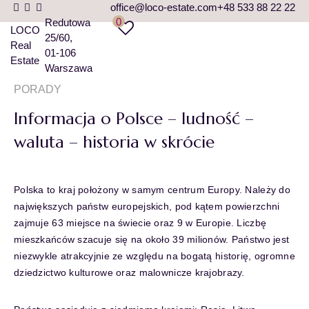
office@loco-estate.com
+48 533 88 22 22
0
Redutowa
LOCO
25/60
Real
01-106
Estate
Warszawa
PORADY
Informacja o Polsce – ludność –
waluta – historia w skrócie
Polska to kraj położony w samym centrum Europy. Należy do
największych państw europejskich, pod kątem powierzchni
zajmuje 63 miejsce na świecie oraz 9 w Europie. Liczbę
mieszkańców szacuje się na około 39 milionów. Państwo jest
niezwykle atrakcyjnie ze względu na bogatą historię, ogromne
dziedzictwo kulturowe oraz malownicze krajobrazy.