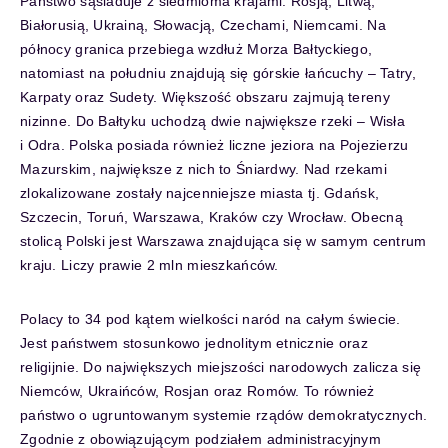
Państwo sąsiaduje z siedmioma krajami: Rosją, Litwą,
Białorusią, Ukrainą, Słowacją, Czechami, Niemcami. Na
północy granica przebiega wzdłuż Morza Bałtyckiego,
natomiast na południu znajdują się górskie łańcuchy – Tatry,
Karpaty oraz Sudety. Większość obszaru zajmują tereny
nizinne. Do Bałtyku uchodzą dwie największe rzeki – Wisła
i Odra. Polska posiada również liczne jeziora na Pojezierzu
Mazurskim, największe z nich to Śniardwy. Nad rzekami
zlokalizowane zostały najcenniejsze miasta tj. Gdańsk,
Szczecin, Toruń, Warszawa, Kraków czy Wrocław. Obecną
stolicą Polski jest Warszawa znajdująca się w samym centrum
kraju. Liczy prawie 2 mln mieszkańców.
Polacy to 34 pod kątem wielkości naród na całym świecie.
Jest państwem stosunkowo jednolitym etnicznie oraz
religijnie. Do największych miejszości narodowych zalicza się
Niemców, Ukraińców, Rosjan oraz Romów. To również
państwo o ugruntowanym systemie rządów demokratycznych.
Zgodnie z obowiązującym podziałem administracyjnym