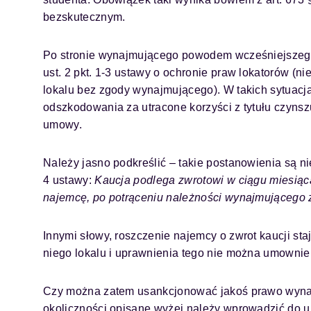
bezskutecznym.
Po stronie wynajmującego powodem wcześniejszego
ust. 2 pkt. 1-3 ustawy o ochronie praw lokatorów (ni
lokalu bez zgody wynajmującego). W takich sytuacj
odszkodowania za utracone korzyści z tytułu czyns
umowy.
Należy jasno podkreślić – takie postanowienia są ni
4 ustawy:
Kaucja podlega zwrotowi w ciągu miesiąca
najemcę, po potrąceniu należności wynajmującego z
Innymi słowy, roszczenie najemcy o zwrot kaucji st
niego lokalu i uprawnienia tego nie można umownie
Czy można zatem usankcjonować jakoś prawo wynaj
okoliczności opisane wyżej należy wprowadzić do 