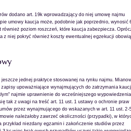
torów dodano art. 19k wprowadzający do niej umowę najmu
typie umowy kaucja może, podobnie jak poprzednio, wynosić 
 również poziom roszczeń, które kaucja zabezpiecza. Opróc
a z niej pokryć również koszty ewentualnej egzekucji obowi
owy
jeszcze jednej praktyce stosowanej na rynku najmu. Mianow
zapisy upoważniające wynajmujących do zatrzymania kaucji,
łym” najmie uprawnienie do wcześniejszego wypowiedzeni
 tak z uwagi na treść art. 11 ust. 1 ustawy o ochronie praw
umów przez wynajmującego do wskazanych w art. 11 ust. 2-5,
 umowie należałoby zawrzeć okoliczności (przypadki), w który
 przykład niezdany egzamin i zakończenie studiów przez
 § 3 kc więc brak owych przypadków uczyni takie wypowiedze