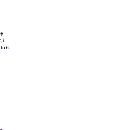
ię
ji
do 6-
nia