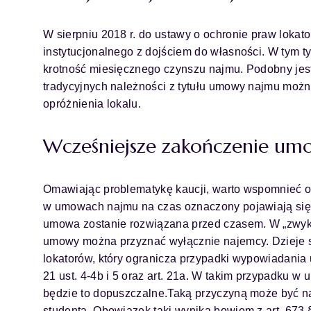
W sierpniu 2018 r. do ustawy o ochronie praw loka
instytucjonalnego z dojściem do własności. W tym 
krotność miesięcznego czynszu najmu. Podobny jest
tradycyjnych należności z tytułu umowy najmu możn
opróżnienia lokalu.
Wcześniejsze zakończenie um
Omawiając problematykę kaucji, warto wspomnieć o 
w umowach najmu na czas oznaczony pojawiają się 
umowa zostanie rozwiązana przed czasem. W „zwyk
umowy można przyznać wyłącznie najemcy. Dzieje się
lokatorów, który ogranicza przypadki wypowiadania 
21 ust. 4-4b i 5 oraz art. 21a. W takim przypadku w
będzie to dopuszczalne.Taką przyczyną może być na
studenta. Obowiązek taki wynika bowiem z art. 673