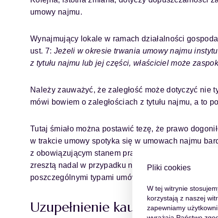
umowy najmu.
Wynajmujący lokale w ramach działalności gospodarc
ust. 7:
Jeżeli w okresie trwania
umowy najmu instyt
z tytułu najmu lub
jej części, właściciel może zaspo
Należy zauważyć, że zaległość może dotyczyć nie ty
mówi bowiem o zaległościach z tytułu najmu, a to po
Tutaj śmiało można postawić tezę, że prawo dogoni
w trakcie umowy spotyka się w umowach najmu bardz
z obowiązującym stanem prawnym, wynajmujący moż
zresztą nadal w przypadku najmu „zwykłego” i oka
Pliki cookies
poszczególnymi typami umów.
W tej witrynie stosuje
korzystają z naszej wi
Uzupełnienie kaucji
zapewniamy użytkowniko
wyrażają Państwo zgod