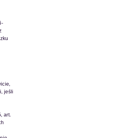
6-
z
ązku
icie,
 jeśli
a
 art.
ch
nie