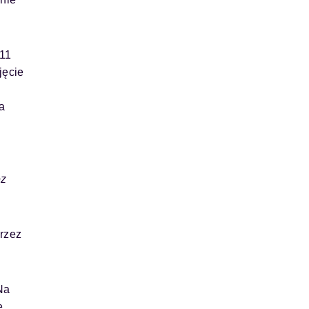
11
jęcie
a
ez
przez
Na
e