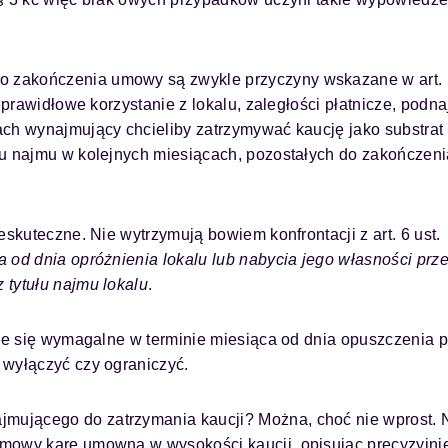
 zakończenia umowy są zwykle przyczyny wskazane w art. 
eprawidłowe korzystanie z lokalu, zaległości płatnicze, podna
ach wynajmujący chcieliby zatrzymywać kaucję jako substrat
zu najmu w kolejnych miesiącach, pozostałych do zakończeni
eskuteczne. Nie wytrzymują bowiem konfrontacji z art. 6 ust.
 od dnia opróżnienia lokalu lub nabycia jego własności prz
 tytułu najmu lokalu
.
aje się wymagalne w terminie miesiąca od dnia opuszczenia 
 wyłączyć czy ograniczyć.
mującego do zatrzymania kaucji? Można, choć nie wprost. 
umowy karę umowną w wysokości kaucji, opisując precyzyjni