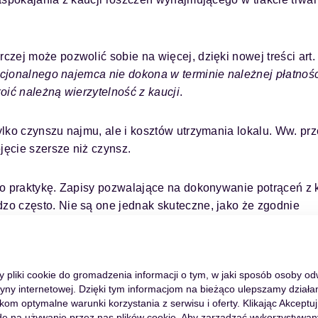
zej może pozwolić sobie na więcej, dzięki nowej treści art.
ucjonalnego najemca nie dokona
w terminie należnej płatnoś
koić należną wierzytelność
z kaucji
.
lko czynszu najmu, ale i kosztów utrzymania lokalu. Ww. prz
jęcie szersze niż czynsz.
ło praktykę. Zapisy pozwalające na dokonywanie potrąceń z 
o często. Nie są one jednak skuteczne, jako że zgodnie
e dokonać rozliczenia dopiero po zakończeniu umowy. Tak 
zjonalnego. Mamy zatem niezrozumiałą dysproporcję pomiędz
my pliki cookie do gromadzenia informacji o tym, w jaki sposób osoby o
tryny internetowej. Dzięki tym informacjom na bieżąco ulepszamy działan
m optymalne warunki korzystania z serwisu i oferty. Klikając Akceptuj
ę na używanie przez nas plików cookie. Aby zarządzać wykorzystywan