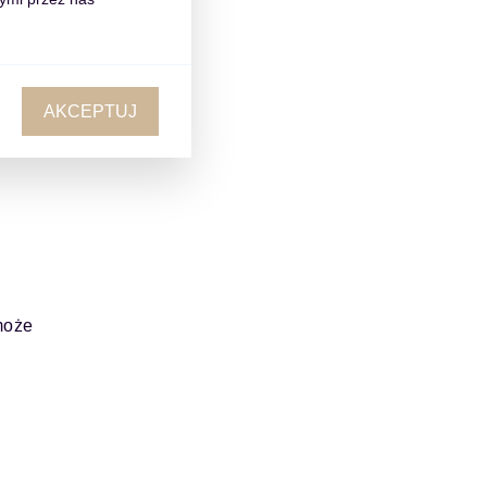
emcę
AKCEPTUJ
ci
może