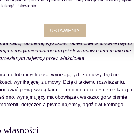
 kliknąć Ustawienia.
spotykaną praktykę. Mianowicie, dopuścił nałożenie na naj
tania przez wynajmującego z opisanego wyżej uprawnienia.
USTAWIENIA
a
należnej wierzytelności przez właściciela
z całości lub częś
enia kaucji do pełnej wysokości
określonej w umowie najmu
najmu instytucjonalnego
lub jeżeli w umowie termin taki nie
i przesłanym
najemcy przez właściciela
.
 najmu lub innych opłat wynikających z umowy, będzie
kości, wynikającej z umowy. Dzięki takiemu rozwiązaniu,
onować pełną kwotą kaucji. Termin na uzupełnienie kaucji 
kreślono, wynajmujący ma obowiązek wskazać go w piśmie
 momentu doręczenia pisma najemcy, bądź dwukrotnego
 własności