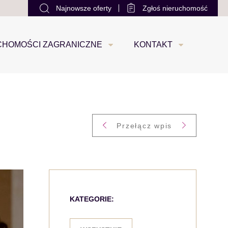
Najnowsze oferty
Zgłoś nieruchomość
office@loco-estate.com
+48 533 88 22 22
0
CHOMOŚCI ZAGRANICZNE
KONTAKT
Przełącz wpis
KATEGORIE: