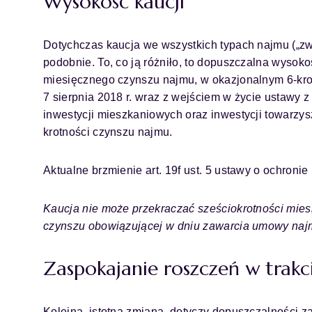
Wysokość kaucji
Dotychczas kaucja we wszystkich typach najmu („zw
podobnie. To, co ją różniło, to dopuszczalna wysok
miesięcznego czynszu najmu, w okazjonalnym 6-krot
7 sierpnia 2018 r. wraz z wejściem w życie ustawy z 
inwestycji mieszkaniowych oraz inwestycji towarzy
krotności czynszu najmu.
Aktualne brzmienie art. 19f ust. 5 ustawy o ochronie
Kaucja nie może przekraczać sześciokrotności mies
czynszu obowiązującej w dniu zawarcia umowy najm
Zaspokajanie roszczeń w trakc
Kolejna, istotna zmiana, dotyczy dopuszczalności z