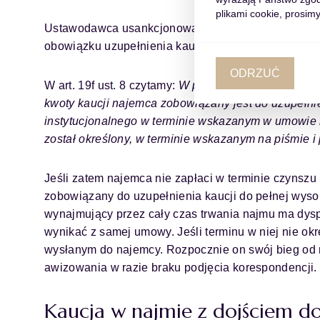
plikami cookie, prosimy
Ustawodawca usankcjonował jeszcze jedną, często 
obowiązku uzupełnienia kaucji na wypadek skorzys
ODRZUĆ
W art. 19f ust. 8 czytamy:
W przypadku zaspokojeni
kwoty kaucji najemca zobowiązany
jest do uzupełni
instytucjonalnego
w terminie wskazanym w umowie 
został
określony, w terminie wskazanym na piśmie 
Jeśli zatem najemca nie zapłaci w terminie czynszu
zobowiązany do uzupełnienia kaucji do pełnej wyso
wynajmujący przez cały czas trwania najmu ma dysp
wynikać z samej umowy. Jeśli terminu w niej nie o
wysłanym do najemcy. Rozpocznie on swój bieg od
awizowania w razie braku podjęcia korespondencji.
Kaucja w najmie z dojściem do