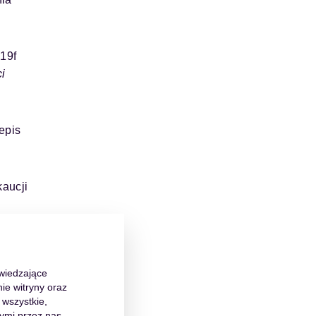
 19f
ci
epis
kaucji
jest
y
dwiedzające
ie witryny oraz
 wszystkie,
ymi przez nas