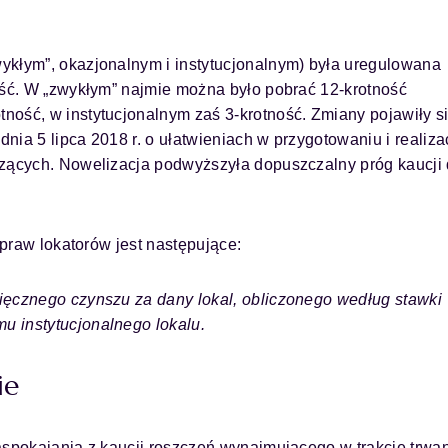
ykłym”, okazjonalnym i instytucjonalnym) była uregulowana
ość. W „zwykłym” najmie można było pobrać 12-krotność
ność, w instytucjonalnym zaś 3-krotność. Zmiany pojawiły s
dnia 5 lipca 2018 r. o ułatwieniach w przygotowaniu i realizac
szących. Nowelizacja podwyższyła dopuszczalny próg kaucji 
 praw lokatorów jest następujące:
ięcznego czynszu za dany lokal, obliczonego według stawki
u instytucjonalnego lokalu.
ie
aspokajania z kaucji roszczeń wynajmującego w trakcie trwa