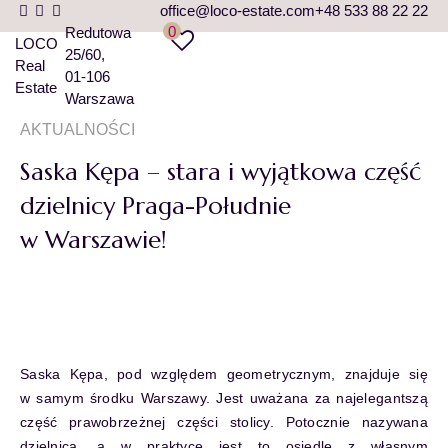
office@loco-estate.com
+48 533 88 22 22
0
Redutowa
LOCO
25/60
Real
01-106
Estate
Warszawa
AKTUALNOŚCI
Saska Kępa – stara i wyjątkowa część
dzielnicy Praga-Południe
w Warszawie!
Saska Kępa, pod względem geometrycznym, znajduje się
w samym środku Warszawy. Jest uważana za najelegantszą
część prawobrzeżnej części stolicy. Potocznie nazywana
dzielnicą, a w praktyce jest to osiedle z własnym