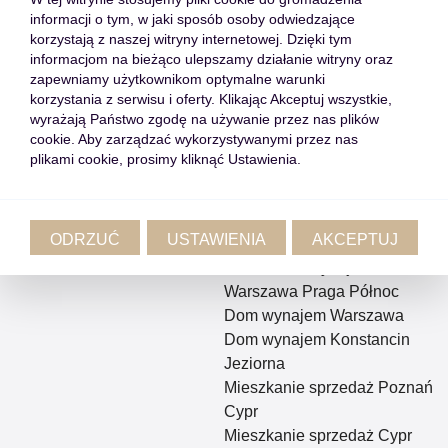
Lokale
Mieszkanie sprzedaż
informacji o tym, w jaki sposób osoby odwiedzające
Rynek pierwotny
Warszawa
korzystają z naszej witryny internetowej. Dzięki tym
Oferty off market
Mieszkanie sprzedaż Kraków
informacjom na bieżąco ulepszamy działanie witryny oraz
Nieruchomości w Polsce
Mieszkanie wynajem
zapewniamy użytkownikom optymalne warunki
korzystania z serwisu i oferty. Klikając Akceptuj wszystkie,
Warszawa Śródmieście
wyrażają Państwo zgodę na używanie przez nas plików
Mieszkanie wynajem
cookie. Aby zarządzać wykorzystywanymi przez nas
Warszawa Wola
plikami cookie, prosimy kliknąć Ustawienia.
Mieszkanie wynajem
Warszawa Ochota
Mieszkanie wynajem
ODRZUĆ
USTAWIENIA
AKCEPTUJ
Warszawa Praga Południe
Mieszkanie wynajem
Warszawa Praga Północ
Dom wynajem Warszawa
Dom wynajem Konstancin
Jeziorna
Mieszkanie sprzedaż Poznań
Cypr
Mieszkanie sprzedaż Cypr