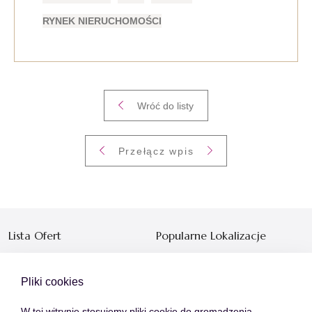
RYNEK NIERUCHOMOŚCI
Wróć do listy
Przełącz wpis
Lista Ofert
Popularne Lokalizacje
Mieszkania
Warszawa
Domy
Kraków
Pliki cookies
Działki
Poznań
W tej witrynie stosujemy pliki cookie do gromadzenia