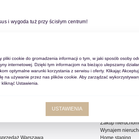
sus i wygoda tuż przy ścisłym centrum!
my pliki cookie do gromadzenia informacji o tym, w jaki sposób osoby o
tryny internetowej. Dzięki tym informacjom na bieżąco ulepszamy działan
m optymalne warunki korzystania z serwisu i oferty. Klikając Akceptuj
ę na używanie przez nas plików cookie. Aby zarządzać wykorzystywan
 kliknąć Ustawienia.
okalizacje
Usługi
USTAWIENIA
Sprzedaż nieruc
Zakup nieruchom
Wynajem nieruch
 sprzedaż Warszawa
Home staging