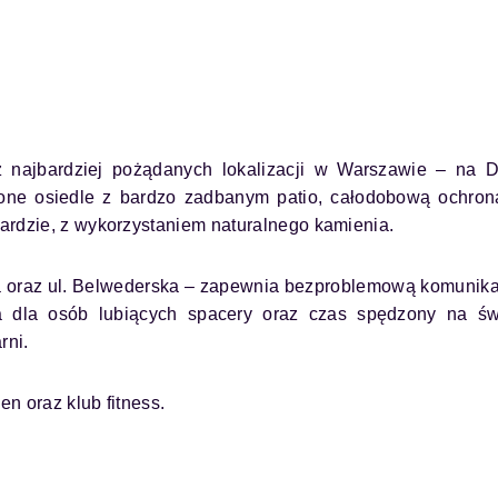
 najbardziej pożądanych lokalizacji w Warszawie – na 
żone osiedle z bardzo zadbanym patio, całodobową ochron
ardzie, z wykorzystaniem naturalnego kamienia.
ka oraz ul. Belwederska – zapewnia bezproblemową komunika
lna dla osób lubiących spacery oraz czas spędzony na ś
rni.
n oraz klub fitness.