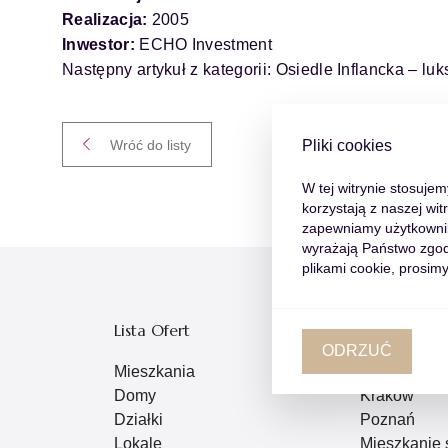
Realizacja:
2005
Inwestor:
ECHO Investment
Następny artykuł z kategorii:
Osiedle Inflancka – luk
Pliki cookies
Wróć do listy
W tej witrynie stosuje
korzystają z naszej wi
zapewniamy użytkowniko
wyrażają Państwo zgod
plikami cookie, prosimy
Lista Ofert
Popularne L
ODRZUĆ
Mieszkania
Warszawa
Domy
Kraków
Działki
Poznań
Lokale
Mieszkanie