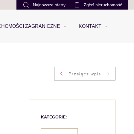
Najnowsze oferty
Zgłoś nieruchomość
office@loco-estate.com
+48 533 88 22 22
0
CHOMOŚCI ZAGRANICZNE
KONTAKT
Przełącz wpis
KATEGORIE: