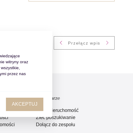
Przełącz wpis
dwiedzające
ie witryny oraz
 wszystkie,
ymi przez nas
Formularze
AKCEPTUJ
homości
Zgłoś nieruchomość
ości
Zleć poszukiwanie
omości
Dołącz do zespołu