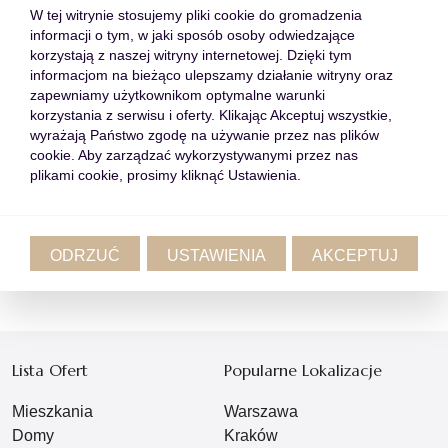
W tej witrynie stosujemy pliki cookie do gromadzenia
CIEKAWOSTKI
CYPR
PORADY
informacji o tym, w jaki sposób osoby odwiedzające
korzystają z naszej witryny internetowej. Dzięki tym
RYNEK NIERUCHOMOŚCI
informacjom na bieżąco ulepszamy działanie witryny oraz
zapewniamy użytkownikom optymalne warunki
korzystania z serwisu i oferty. Klikając Akceptuj wszystkie,
wyrażają Państwo zgodę na używanie przez nas plików
cookie. Aby zarządzać wykorzystywanymi przez nas
plikami cookie, prosimy kliknąć Ustawienia.
Wróć do listy
Przełącz wpis
ODRZUĆ
USTAWIENIA
AKCEPTUJ
Lista Ofert
Popularne Lokalizacje
Mieszkania
Warszawa
Domy
Kraków