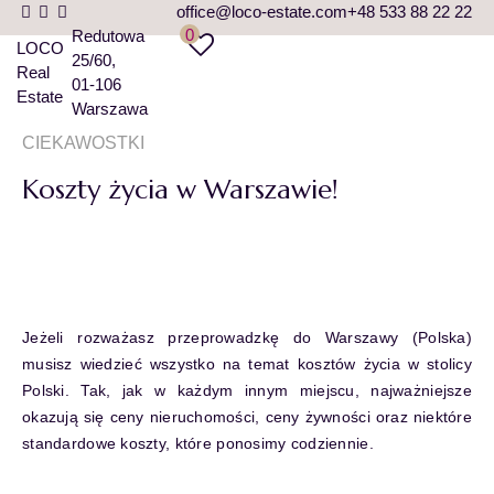
office@loco-estate.com
+48 533 88 22 22
0
Redutowa
LOCO
25/60
Real
01-106
Estate
Warszawa
CIEKAWOSTKI
Koszty życia w Warszawie!
Jeżeli rozważasz przeprowadzkę do Warszawy (Polska)
musisz wiedzieć wszystko na temat kosztów życia w stolicy
Polski. Tak, jak w każdym innym miejscu, najważniejsze
okazują się ceny nieruchomości, ceny żywności oraz niektóre
standardowe koszty, które ponosimy codziennie.