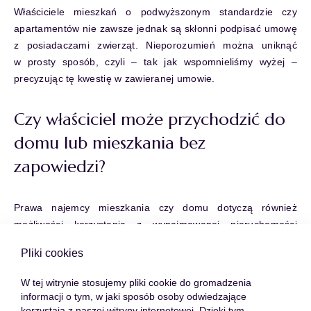
Właściciele mieszkań o podwyższonym standardzie czy
apartamentów nie zawsze jednak są skłonni podpisać umowę
z posiadaczami zwierząt. Nieporozumień można uniknąć
w prosty sposób, czyli – tak jak wspomnieliśmy wyżej –
precyzując tę kwestię w zawieranej umowie.
Czy właściciel może przychodzić do
domu lub mieszkania bez
zapowiedzi?
Prawa najemcy mieszkania czy domu dotyczą również
możliwości korzystania z wynajmowanej nieruchomości
w sposób niezakłócony. Oznacza to, że właściciel mieszkania
Pliki cookies
nie ma prawa wchodzić do mieszkania czy domu pod
nieobecność najemcy. Obowiązujące przepisy nie pozwalają
W tej witrynie stosujemy pliki cookie do gromadzenia
mu też na sporadyczne, niezapowiedziane wizyty, których
informacji o tym, w jaki sposób osoby odwiedzające
celem jest kontrola stanu apartamentu czy domu. Najemca
korzystają z naszej witryny internetowej. Dzięki tym