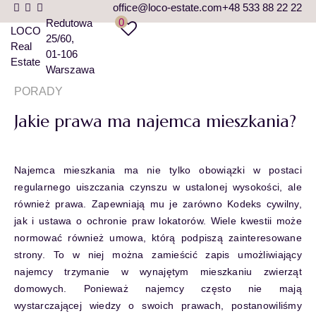
office@loco-estate.com
+48 533 88 22 22
0
Redutowa
LOCO
25/60
Real
01-106
Estate
Warszawa
PORADY
Jakie prawa ma najemca mieszkania?
Najemca mieszkania ma nie tylko obowiązki w postaci
regularnego uiszczania czynszu w ustalonej wysokości, ale
również prawa. Zapewniają mu je zarówno Kodeks cywilny,
jak i ustawa o ochronie praw lokatorów. Wiele kwestii może
normować również umowa, którą podpiszą zainteresowane
strony. To w niej można zamieścić zapis umożliwiający
najemcy trzymanie w wynajętym mieszkaniu zwierząt
domowych. Ponieważ najemcy często nie mają
wystarczającej wiedzy o swoich prawach, postanowiliśmy