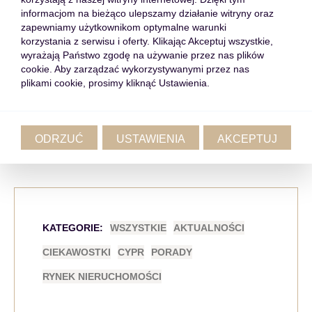
informacjom na bieżąco ulepszamy działanie witryny oraz
ma jednak obowiązek udostępnić lokal, gdy wynajmujący
zapewniamy użytkownikom optymalne warunki
chce usunąć usterkę lub administracja dokonuje przeglądów
korzystania z serwisu i oferty. Klikając Akceptuj wszystkie,
np. wentylacji.
wyrażają Państwo zgodę na używanie przez nas plików
cookie. Aby zarządzać wykorzystywanymi przez nas
plikami cookie, prosimy kliknąć Ustawienia.
Warszawa to duży, prężnie rozwijający się rynek
nieruchomości. Jeżeli poszukujesz mieszkania
o podwyższonym standardzie w dogodnej lokalizacji,
skontaktuj się z doradcami LOCO Real Estate, którzy znajdą
ODRZUĆ
USTAWIENIA
AKCEPTUJ
dla Ciebie odpowiednią propozycję.
KATEGORIE:
WSZYSTKIE
AKTUALNOŚCI
CIEKAWOSTKI
CYPR
PORADY
RYNEK NIERUCHOMOŚCI