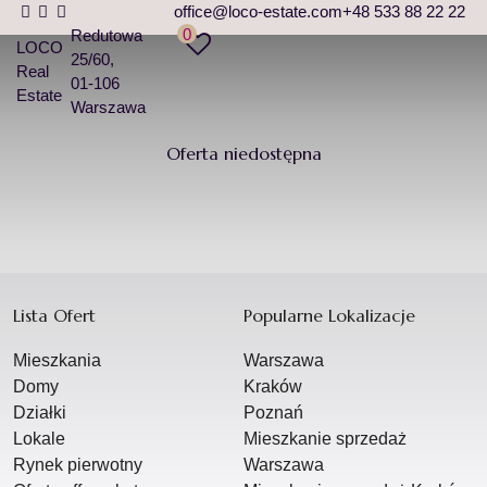
office@loco-estate.com
+48 533 88 22 22
0
Redutowa
LOCO
25/60
Real
01-106
Estate
Warszawa
Oferta niedostępna
Lista Ofert
Popularne Lokalizacje
Mieszkania
Warszawa
Domy
Kraków
Działki
Poznań
Lokale
Mieszkanie sprzedaż
Rynek pierwotny
Warszawa