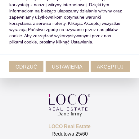
Dom sprzedaż Cypr Limassol
korzystają z naszej witryny internetowej. Dzięki tym
informacjom na bieżąco ulepszamy działanie witryny oraz
Mieszkanie sprzedaż Cypr
zapewniamy użytkownikom optymalne warunki
Limassol
korzystania z serwisu i oferty. Klikając Akceptuj wszystkie,
Portugalia
wyrażają Państwo zgodę na używanie przez nas plików
Hiszpania
cookie. Aby zarządzać wykorzystywanymi przez nas
Usługi
Formularze
plikami cookie, prosimy kliknąć Ustawienia.
Sprzedaż nieruchomości
Zgłoś nieruchomość
Zakup nieruchomości
Zleć poszukiwanie
ODRZUĆ
USTAWIENIA
AKCEPTUJ
Wynajem nieruchomości
Dołącz do zespołu
Home staging
Dane firmy
LOCO Real Estate
Redutowa 25/60