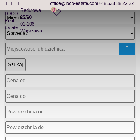
office@loco-estate.com
+48 533 88 22 22
0
Redutowa
LOCO
25/60
Real
01-106
Estate
Warszawa
mapa