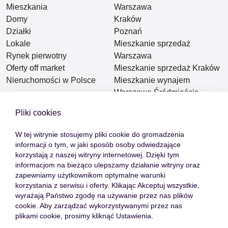
Mieszkania
Warszawa
Domy
Kraków
Działki
Poznań
Lokale
Mieszkanie sprzedaż
Rynek pierwotny
Warszawa
Oferty off market
Mieszkanie sprzedaż Kraków
Nieruchomości w Polsce
Mieszkanie wynajem
Warszawa Śródmieście
Mieszkanie wynajem
Pliki cookies
Warszawa Wola
Mieszkanie wynajem
W tej witrynie stosujemy pliki cookie do gromadzenia
Warszawa Ochota
informacji o tym, w jaki sposób osoby odwiedzające
Mieszkanie wynajem
korzystają z naszej witryny internetowej. Dzięki tym
informacjom na bieżąco ulepszamy działanie witryny oraz
Warszawa Praga Południe
zapewniamy użytkownikom optymalne warunki
Mieszkanie wynajem
korzystania z serwisu i oferty. Klikając Akceptuj wszystkie,
Warszawa Praga Północ
wyrażają Państwo zgodę na używanie przez nas plików
Dom wynajem Warszawa
cookie. Aby zarządzać wykorzystywanymi przez nas
Dom wynajem Konstancin
plikami cookie, prosimy kliknąć Ustawienia.
Jeziorna