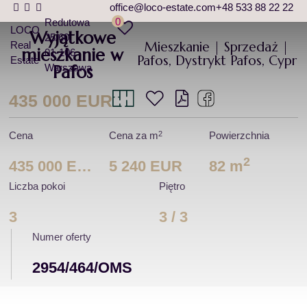
office@loco-estate.com
+48 533 88 22 22
0
Redutowa
LOCO
Wyjątkowe
25/60
Mieszkanie | Sprzedaż |
Real
mieszkanie w
01-106
Pafos, Dystrykt Pafos, Cypr
Estate
Warszawa
Pafos
435 000 EUR
2
Cena
Cena za m
Powierzchnia
2
435 000 EUR
5 240 EUR
82 m
Liczba pokoi
Piętro
3
3 / 3
Numer oferty
2954/464/OMS