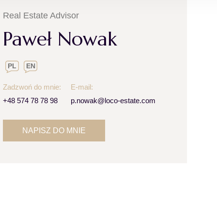
Real Estate Advisor
Paweł Nowak
PL
EN
Zadzwoń do mnie:
E-mail:
+48 574 78 78 98
p.nowak@loco-estate.com
NAPISZ DO MNIE