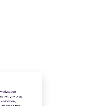
dwiedzające
ie witryny oraz
 wszystkie,
ymi przez nas