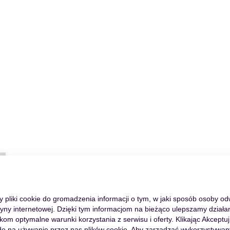
my pliki cookie do gromadzenia informacji o tym, w jaki sposób osoby o
tryny internetowej. Dzięki tym informacjom na bieżąco ulepszamy działan
m optymalne warunki korzystania z serwisu i oferty. Klikając Akceptuj
ę na używanie przez nas plików cookie. Aby zarządzać wykorzystywan