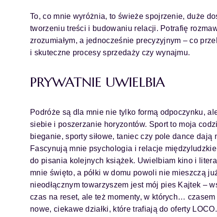
To, co mnie wyróżnia, to świeże spojrzenie, duże d
tworzeniu treści i budowaniu relacji. Potrafię rozma
zrozumiałym, a jednocześnie precyzyjnym – co prze
i skuteczne procesy sprzedaży czy wynajmu.
PRYWATNIE UWIELBIA
Podróże są dla mnie nie tylko formą odpoczynku, a
siebie i poszerzanie horyzontów. Sport to moja codz
bieganie, sporty siłowe, taniec czy pole dance dają m
Fascynują mnie psychologia i relacje międzyludzkie –
do pisania kolejnych książek. Uwielbiam kino i litera
mnie święto, a półki w domu powoli nie mieszczą ju
nieodłącznym towarzyszem jest mój pies Kajtek – ws
czas na reset, ale też momenty, w których… czase
nowe, ciekawe działki, które trafiają do oferty LOCO.