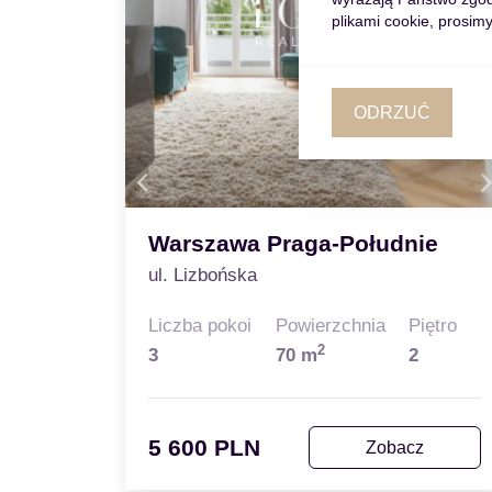
plikami cookie, prosimy
ODRZUĆ
Warszawa Praga-Południe
ul. Lizbońska
Liczba pokoi
Powierzchnia
Piętro
2
3
70 m
2
5 600 PLN
Zobacz