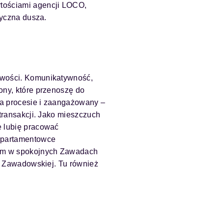
tościami agencji LOCO,
tyczna dusza.
owości. Komunikatywność,
ony, które przenoszę do
na procesie i zaangażowany –
 transakcji. Jako mieszczuch
e lubię pracować
apartamentowce
kam w spokojnych Zawadach
py Zawadowskiej. Tu również