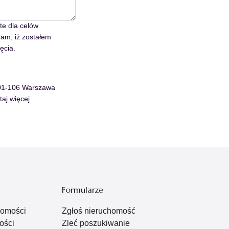
e dla celów
zam, iż zostałem
ęcia.
 01-106 Warszawa
taj więcej
Formularze
homości
Zgłoś nieruchomość
ości
Zleć poszukiwanie