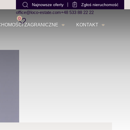
Najnowsze oferty
Zgłoś nieruchomość
office@loco-estate.com
+48 533 88 22 22
0
CHOMOŚCI ZAGRANICZNE
KONTAKT