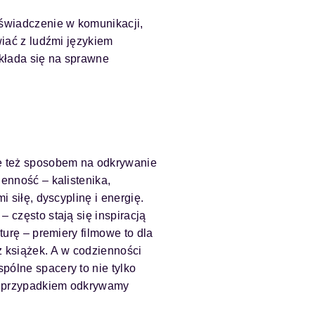
oświadczenie w komunikacji,
wiać z ludźmi językiem
kłada się na sprawne
le też sposobem na odkrywanie
ienność – kalistenika,
i siłę, dyscyplinę i energię.
 często stają się inspiracją
turę – premiery filmowe to dla
ż książek. A w codzienności
pólne spacery to nie tylko
m przypadkiem odkrywamy