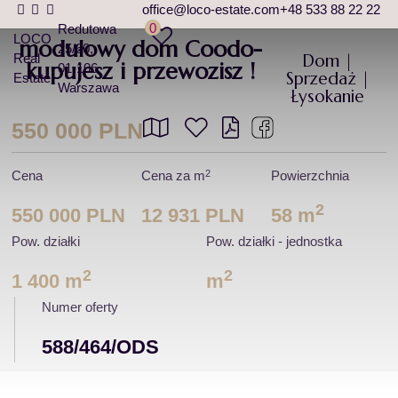
office@loco-estate.com
+48 533 88 22 22
0
Redutowa
LOCO
modułowy dom Coodo-
25/60
Dom |
Real
kupujesz i przewozisz !
01-106
Sprzedaż |
Estate
Warszawa
Łysokanie
550 000 PLN
2
Cena
Cena za m
Powierzchnia
2
550 000 PLN
12 931 PLN
58 m
Pow. działki
Pow. działki - jednostka
2
2
1 400 m
m
Numer oferty
588/464/ODS