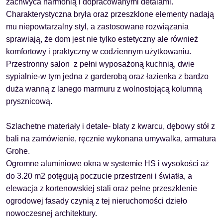
zachwyca harmonią i dopracowanymi detalami.
Charakterystyczna bryła oraz przeszklone elementy nadają
mu niepowtarzalny styl, a zastosowane rozwiązania
sprawiają, że dom jest nie tylko estetyczny ale również
komfortowy i praktyczny w codziennym użytkowaniu.
Przestronny salon z pełni wyposażoną kuchnią, dwie
sypialnie-w tym jedna z garderobą oraz łazienka z bardzo
duża wanną z lanego marmuru z wolnostojącą kolumną
prysznicową.
Szlachetne materiały i detale
- blaty z kwarcu, dębowy stół z
bali na zamówienie, ręcznie wykonana umywalka, armatura
Grohe.
Ogromne aluminiowe okna w systemie HS i wysokości aż
do 3.20 m2
potęgują poczucie przestrzeni i światła, a
elewacja z kortenowskiej stali
oraz pełne przeszklenie
ogrodowej fasady czynią z tej nieruchomości dzieło
nowoczesnej architektury.