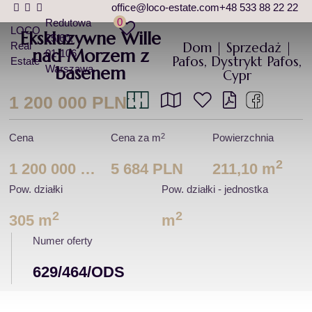
office@loco-estate.com
+48 533 88 22 22
0
Redutowa
LOCO
Ekskluzywne Wille
25/60
Dom | Sprzedaż |
Real
nad Morzem z
01-106
Pafos, Dystrykt Pafos,
Estate
Warszawa
basenem
Cypr
1 200 000 PLN
2
Cena
Cena za m
Powierzchnia
2
1 200 000 PLN
5 684 PLN
211,10 m
Pow. działki
Pow. działki - jednostka
2
2
305 m
m
Numer oferty
629/464/ODS