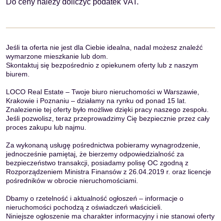
Do ceny należy doliczyć podatek VAT.
Jeśli ta oferta nie jest dla Ciebie idealna, nadal możesz znaleźć
wymarzone mieszkanie lub dom.
Skontaktuj się bezpośrednio z opiekunem oferty lub z naszym
biurem.
LOCO Real Estate – Twoje biuro nieruchomości w Warszawie,
Krakowie i Poznaniu – działamy na rynku od ponad 15 lat.
Znalezienie tej oferty było możliwe dzięki pracy naszego zespołu.
Jeśli pozwolisz, teraz przeprowadzimy Cię bezpiecznie przez cały
proces zakupu lub najmu.
Za wykonaną usługę pośrednictwa pobieramy wynagrodzenie,
jednocześnie pamiętaj, że bierzemy odpowiedzialność za
bezpieczeństwo transakcji, posiadamy polisę OC zgodną z
Rozporządzeniem Ministra Finansów z 26.04.2019 r. oraz licencje
pośredników w obrocie nieruchomościami.
Dbamy o rzetelność i aktualność ogłoszeń – informacje o
nieruchomości pochodzą z oświadczeń właścicieli.
Niniejsze ogłoszenie ma charakter informacyjny i nie stanowi oferty