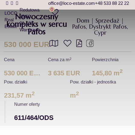
office@loco-estate.com
+48 533 88 22 22
0
Redutowa
LOCO
Nowoczesny
25/60
Dom | Sprzedaż |
Real
kompleks w sercu
01-106
Pafos, Dystrykt Pafos,
Estate
Warszawa
Pafos
Cypr
530 000 EUR
2
Cena
Cena za m
Powierzchnia
2
530 000 EUR
3 635 EUR
145,80 m
Pow. działki
Pow. działki - jednostka
2
2
231,57 m
m
Numer oferty
611/464/ODS