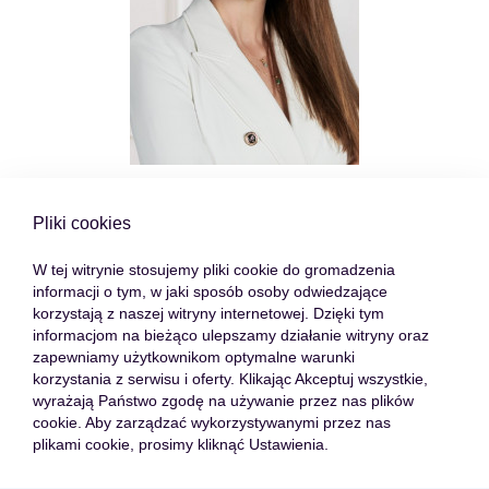
Paulina Floryańska
Pliki cookies
Head of Team Kraków | Senior Real Estate Advisor
W tej witrynie stosujemy pliki cookie do gromadzenia
informacji o tym, w jaki sposób osoby odwiedzające
korzystają z naszej witryny internetowej. Dzięki tym
+48 574 78 78 38
informacjom na bieżąco ulepszamy działanie witryny oraz
zapewniamy użytkownikom optymalne warunki
p.floryanska@loco-estate.com
korzystania z serwisu i oferty. Klikając Akceptuj wszystkie,
wyrażają Państwo zgodę na używanie przez nas plików
cookie. Aby zarządzać wykorzystywanymi przez nas
Profil agenta
plikami cookie, prosimy kliknąć Ustawienia.
Umów spotkanie