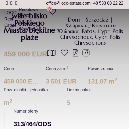
office@loco-estate.com
+48 533 88 22 22
0
Redutowa
LOCO
wille blisko
25/60
Dom | Sprzedaż |
Real
Polskiego
01-106
Χλώρακας, Κοινότητα
Estate
Warszawa
Miasta/błękitne
Χλώρακα, Pafos, Cypr, Polis
plaże
Chrysochous, Cypr, Polis
Chrysochous
459 000 EUR
2
Cena
Cena za m
Powierzchnia
2
459 000 EUR
3 501 EUR
131,07 m
Pow. działki - jednostka
Liczba pokoi
2
m
5
Numer oferty
313/464/ODS