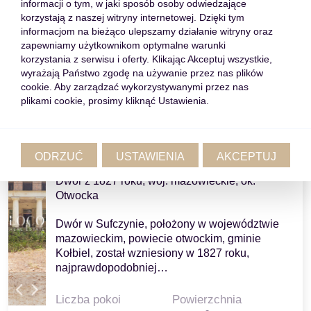
informacji o tym, w jaki sposób osoby odwiedzające
2
2
44,30 m
1
korzystają z naszej witryny internetowej. Dzięki tym
informacjom na bieżąco ulepszamy działanie witryny oraz
3 600 PLN
zapewniamy użytkownikom optymalne warunki
2
korzystania z serwisu i oferty. Klikając Akceptuj wszystkie,
90,91 PLN/m
wyrażają Państwo zgodę na używanie przez nas plików
Zobacz
cookie. Aby zarządzać wykorzystywanymi przez nas
plikami cookie, prosimy kliknąć Ustawienia.
ODRZUĆ
USTAWIENIA
AKCEPTUJ
Sufczyn
Dwór z 1827 roku, woj. mazowieckie, ok.
Otwocka
Dwór w Sufczynie, położony w województwie
mazowieckim, powiecie otwockim, gminie
Kołbiel, został wzniesiony w 1827 roku,
najprawdopodobniej…
Liczba pokoi
Powierzchnia