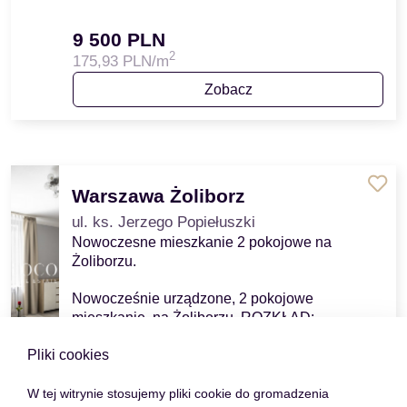
9 500 PLN
2
175,93 PLN/m
Zobacz
Warszawa Żoliborz
ul. ks. Jerzego Popiełuszki
Nowoczesne mieszkanie 2 pokojowe na
Żoliborzu.
Nowocześnie urządzone, 2 pokojowe
mieszkanie, na Żoliborzu. ROZKŁAD:
Nowocześnie urządzone 2 pokojowe
Pliki cookies
mieszkanie na Żoliborzu, o funkcjonaln…
W tej witrynie stosujemy pliki cookie do gromadzenia
Liczba pokoi
Powierzchnia
Piętro