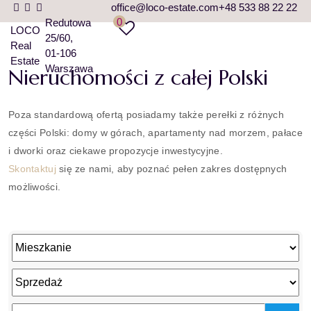
office@loco-estate.com
+48 533 88 22 22
0
Redutowa
LOCO
25/60
Real
01-106
Estate
Warszawa
Nieruchomości z całej Polski
Poza standardową ofertą posiadamy także perełki z różnych
części Polski: domy w górach, apartamenty nad morzem, pałace
i dworki oraz ciekawe propozycje inwestycyjne.
Skontaktuj
się ze nami, aby poznać pełen zakres dostępnych
możliwości.