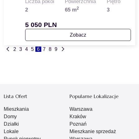
Liczba pokoi
Powierzchnia
Piętro
2
2
65 m
3
5 050 PLN
Zobacz
2
3
4
5
6
7
8
9
Lista Ofert
Popularne Lokalizacje
Mieszkania
Warszawa
Domy
Kraków
Działki
Poznań
Lokale
Mieszkanie sprzedaż
Rynek pierwotny
Warszawa