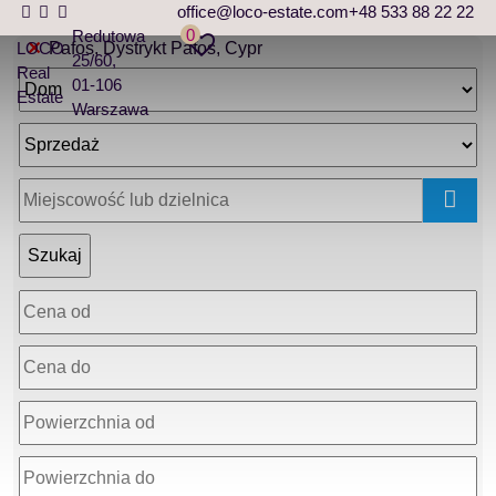
office@loco-estate.com
+48 533 88 22 22
0
Redutowa
LOCO
Pafos, Dystrykt Pafos, Cypr
25/60
Real
01-106
Estate
Warszawa
mapa