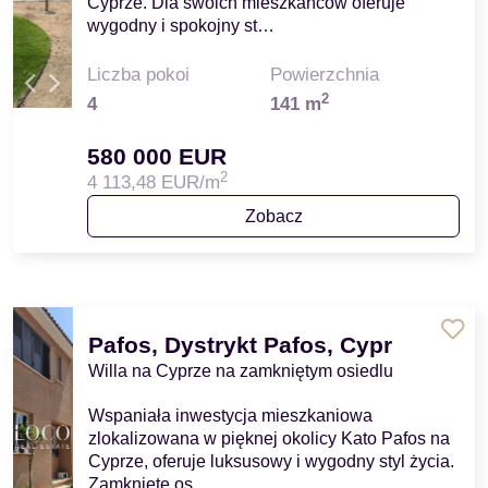
Cyprze. Dla swoich mieszkańców oferuje
wygodny i spokojny st…
Liczba pokoi
Powierzchnia
2
4
141 m
580 000 EUR
2
4 113,48 EUR/m
Zobacz
Pafos, Dystrykt Pafos, Cypr
Willa na Cyprze na zamkniętym osiedlu
Wspaniała inwestycja mieszkaniowa
zlokalizowana w pięknej okolicy Kato Pafos na
Cyprze, oferuje luksusowy i wygodny styl życia.
Zamknięte os…