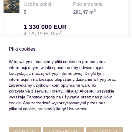
Liczba pokoi
Powierzchnia
2
5
281,47 m
1 330 000 EUR
2
4 725,19 EUR/m
Zobacz
Pliki cookies
W tej witrynie stosujemy pliki cookie do gromadzenia
informacji o tym, w jaki sposób osoby odwiedzające
korzystają z naszej witryny internetowej. Dzięki tym
Pafos, Dystrykt Pafos, Cypr
informacjom na bieżąco ulepszamy działanie witryny oraz
Willa na Cyprze z prywatnym basenem i
zapewniamy użytkownikom optymalne warunki
parkingiem
korzystania z serwisu i oferty. Klikając Akceptuj wszystkie,
wyrażają Państwo zgodę na używanie przez nas plików
3-kondygnacyjna willa położona w sąsiedztwie
cookie. Aby zarządzać wykorzystywanymi przez nas
plikami cookie, prosimy kliknąć Ustawienia.
Morza Śródziemnego. Wyjątkowy projekt
nieruchomości daje wyobrażenie o prawdziwie
pałacowym życ…