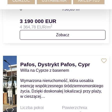
ODRZUĆ
USTAWIENIA
AKCEPTUJ
Liczba pokoi
Powierzchnia
2
6
730,85 m
3 190 000 EUR
2
4 364,78 EUR/m
Zobacz
Pafos, Dystrykt Pafos, Cypr
Willa na Cyprze z basenem
Wymarzona nieruchomość, która uosabia
esencję współczesnego śródziemnomorskiego
życia. Dzięki doskonałej lokalizacji przy plaży,
w cieszącej…
Liczba pokoi
Powierzchnia