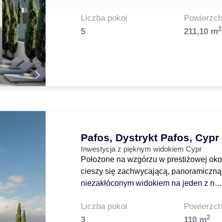
Liczba pokoi
Powierzch
2
5
211,10 m
Pafos, Dystrykt Pafos, Cypr
Inwestycja z pięknym widokiem Cypr
Położone na wzgórzu w prestiżowej okol
cieszy się zachwycającą, panoramiczną 
niezakłóconym widokiem na jeden z n
Liczba pokoi
Powierzch
2
3
110 m