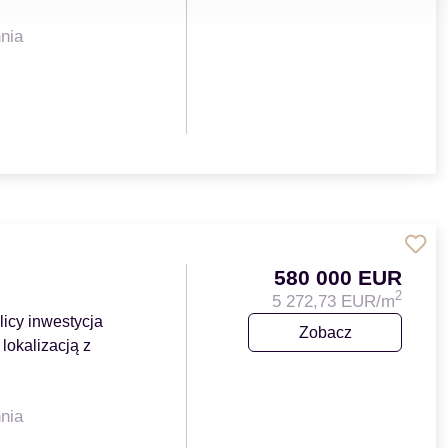
nia
580 000 EUR
2
5 272,73 EUR/m
icy inwestycja
Zobacz
lokalizacją z
…
nia