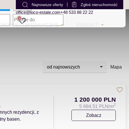
Najnowsze oferty
Zgłoś nieruchomość
office@loco-estate.com
+48 533 88 22 22
mapa
0
CHOMOŚCI ZAGRANICZNE
KONTAKT
od najnowszych
Mapa
1 200 000 PLN
2
m
5 684,51 PLN/m
onnych rezydencji, z
Zobacz
tny basen.