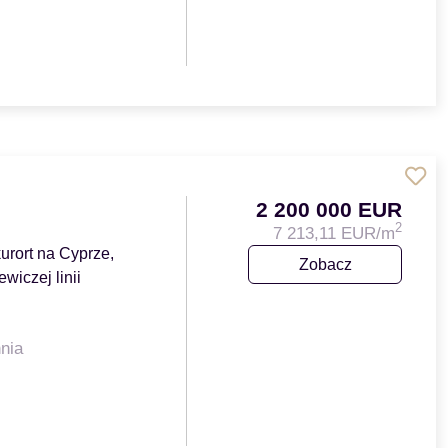
2 200 000 EUR
2
7 213,11 EUR/m
urort na Cyprze,
Zobacz
wiczej linii
nia