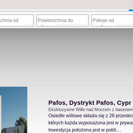
O NAS
NIERUCHOMOŚCI
NIERU
Pafos, Dystrykt Pafos, Cypr
Ekskluzywne Wille nad Morzem z basene
Osiedle willowe składa się z 26 przestr
których każda wyposażona jest w prywa
Inwestycja położona jest w pobli…