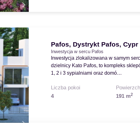
Pafos, Dystrykt Pafos, Cypr
Inwestycja w sercu Pafos
Inwestycja zlokalizowana w samym serc
dzielnicy Kato Pafos, to kompleks skle
1, 2 i 3 sypialniami oraz domó…
Liczba pokoi
Powierzch
2
4
191 m