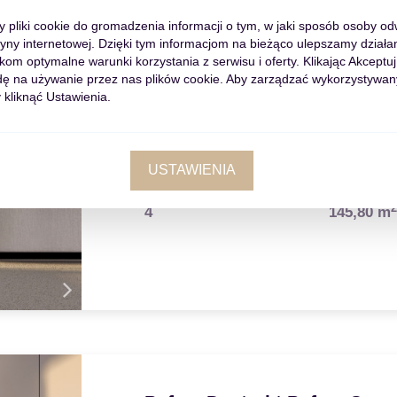
my pliki cookie do gromadzenia informacji o tym, w jaki sposób osoby o
tryny internetowej. Dzięki tym informacjom na bieżąco ulepszamy działan
m optymalne warunki korzystania z serwisu i oferty. Klikając Akceptuj
Pafos, Dystrykt Pafos, Cypr
ę na używanie przez nas plików cookie. Aby zarządzać wykorzystywan
Nowoczesny kompleks w sercu Pafos
 kliknąć Ustawienia.
Nowoczesny kompleks mieszkaniowy p
centrum Pafos. Składa się z apartamentó
sypialniami z dostępem do wspólnego
USTAWIENIA
Liczba pokoi
Powierzch
4
145,80 m