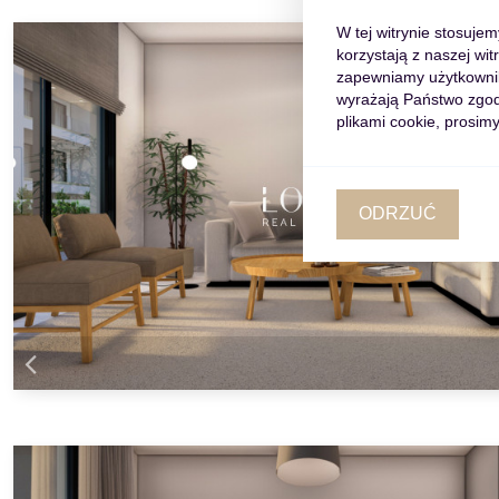
W tej witrynie stosuje
korzystają z naszej wi
zapewniamy użytkowniko
wyrażają Państwo zgod
plikami cookie, prosimy
ODRZUĆ