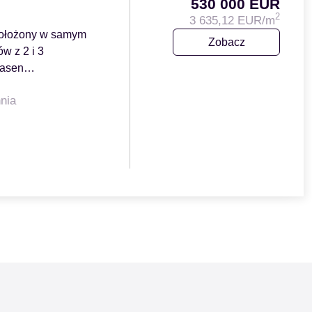
530 000 EUR
2
3 635,12 EUR/m
ołożony w samym
Zobacz
w z 2 i 3
 basen…
nia
2