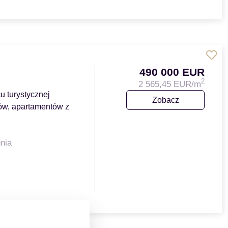
490 000 EUR
2
2 565,45 EUR/m
u turystycznej
Zobacz
pów, apartamentów z
nia