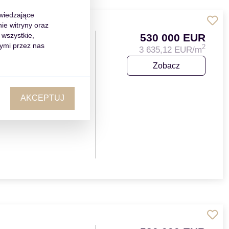
dwiedzające
ie witryny oraz
 wszystkie,
530 000 EUR
ymi przez nas
2
3 635,12 EUR/m
ołożony w samym
Zobacz
w z 2 i 3
 basen…
AKCEPTUJ
nia
2