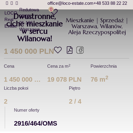
office@loco-estate.com
+48 533 88 22 22
0
Redutowa
LOCO
Dwustronne,
25/60
Mieszkanie | Sprzedaż |
Real
ciche mieszkanie
01-106
Warszawa, Wilanów,
Estate
Warszawa
w sercu
Aleja Rzeczypospolitej
Wilanowa!
1 450 000 PLN
2
Cena
Cena za m
Powierzchnia
2
1 450 000 PLN
19 078 PLN
76 m
Liczba pokoi
Piętro
2
2 / 4
Numer oferty
2916/464/OMS