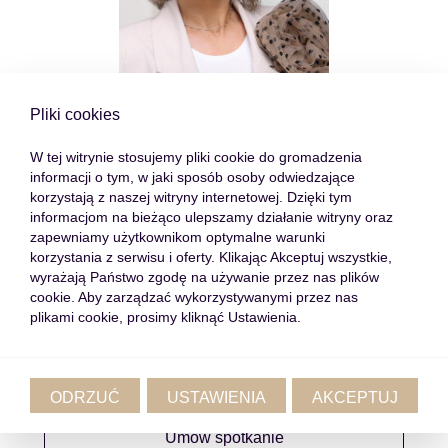
Pliki cookies
W tej witrynie stosujemy pliki cookie do gromadzenia
informacji o tym, w jaki sposób osoby odwiedzające
korzystają z naszej witryny internetowej. Dzięki tym
Natalia Arnal
informacjom na bieżąco ulepszamy działanie witryny oraz
zapewniamy użytkownikom optymalne warunki
Senior Real Estate Advisor
korzystania z serwisu i oferty. Klikając Akceptuj wszystkie,
wyrażają Państwo zgodę na używanie przez nas plików
cookie. Aby zarządzać wykorzystywanymi przez nas
+48 570 08 08 68
plikami cookie, prosimy kliknąć Ustawienia.
n.arnal@loco-estate.com
ODRZUĆ
USTAWIENIA
AKCEPTUJ
Profil agenta
Umów spotkanie