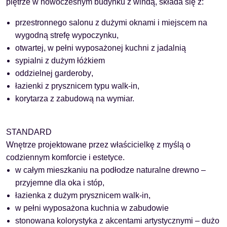
piętrze w nowoczesnym budynku z windą, składa się z:
przestronnego salonu z dużymi oknami i miejscem na
wygodną strefę wypoczynku,
otwartej, w pełni wyposażonej kuchni z jadalnią
sypialni z dużym łóżkiem
oddzielnej garderoby
,
łazienki z prysznicem typu walk-in,
korytarza z zabudową na wymiar.
STANDARD
Wnętrze projektowane przez właścicielkę z myślą o
codziennym komforcie i estetyce.
w całym mieszkaniu
na podłodze naturalne drewno
–
przyjemne dla oka i stóp,
łazienka z dużym prysznicem walk-in,
w pełni wyposażona kuchnia w zabudowie
stonowana kolorystyka z akcentami artystycznymi – dużo