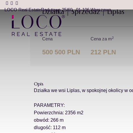
LOCO Real Estate
Redutowa 25/60
01-106 Warszawa
Działka | Sprzedaż |
Liplas
2
Cena
Cena za m
500 500 PLN
212 PLN
Opis
Działka we wsi Liplas, w spokojnej okolicy w o
PARAMETRY:
Powierzchnia: 2356 m2
obwód: 266 m
dlugość: 112 m