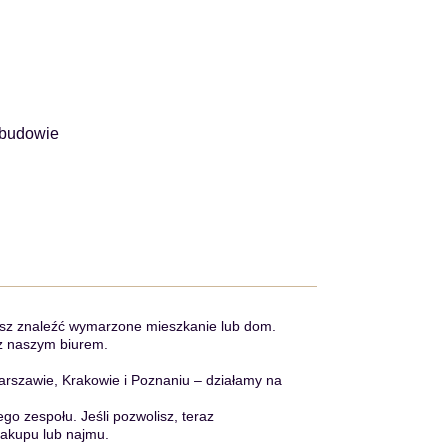
ozbudowie
ożesz znaleźć wymarzone mieszkanie lub dom.
 z naszym biurem.
rszawie, Krakowie i Poznaniu – działamy na
ego zespołu. Jeśli pozwolisz, teraz
zakupu lub najmu.