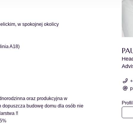
elickim, w spokojnej okolicy
linia A18)
PA
Head
Advi
+
p
norodzinna oraz produkcyjna w
Profi
an dopuszcza budowę domu dla osób nie
arstwa !!
35%