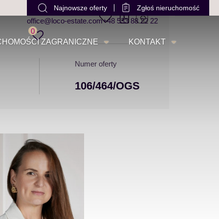
Najnowsze oferty
Zgłoś nieruchomość
office@loco-estate.com
+48 533 88 22 22
0
CHOMOŚCI ZAGRANICZNE
KONTAKT
Numer oferty
106/464/OGS