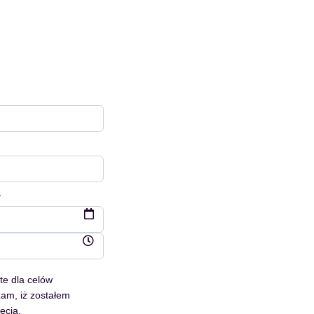
a
e dla celów
zam, iż zostałem
ęcia.