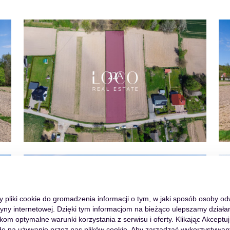
my pliki cookie do gromadzenia informacji o tym, w jaki sposób osoby o
tryny internetowej. Dzięki tym informacjom na bieżąco ulepszamy działan
m optymalne warunki korzystania z serwisu i oferty. Klikając Akceptuj
ę na używanie przez nas plików cookie. Aby zarządzać wykorzystywan