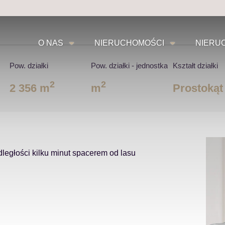
O NAS
NIERUCHOMOŚCI
NIERU
Pow. działki
Pow. działki - jednostka
Kształt działki
2
2
2 356 m
m
Prostokąt
dległości kilku minut spacerem od lasu