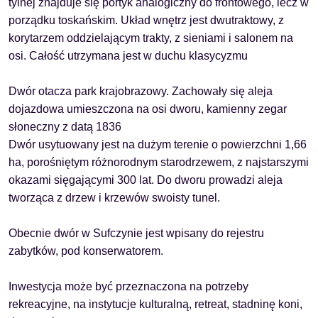
tylnej znajduje się portyk analogiczny do frontowego, lecz w
porządku toskańskim. Układ wnętrz jest dwutraktowy, z
korytarzem oddzielającym trakty, z sieniami i salonem na
osi. Całość utrzymana jest w duchu klasycyzmu
Dwór otacza park krajobrazowy. Zachowały się aleja
dojazdowa umieszczona na osi dworu, kamienny zegar
słoneczny z datą 1836
Dwór usytuowany jest na dużym terenie o powierzchni 1,66
ha, porośniętym różnorodnym starodrzewem, z najstarszymi
okazami sięgającymi 300 lat. Do dworu prowadzi aleja
tworząca z drzew i krzewów swoisty tunel.
Obecnie dwór w Sufczynie jest wpisany do rejestru
zabytków, pod konserwatorem.
Inwestycja może być przeznaczona na potrzeby
rekreacyjne, na instytucje kulturalną, retreat, stadninę koni,