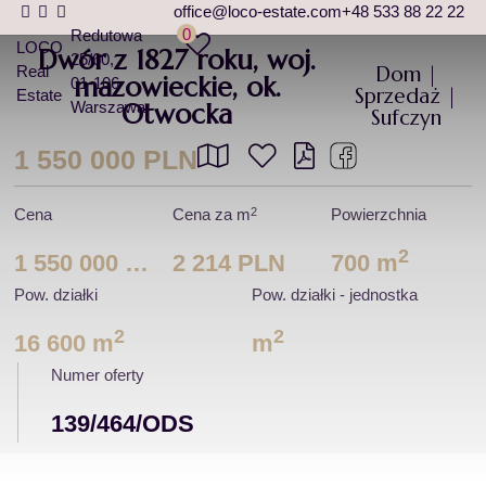
office@loco-estate.com
+48 533 88 22 22
0
Redutowa
LOCO
Dwór z 1827 roku, woj.
25/60
Dom |
Real
mazowieckie, ok.
01-106
Sprzedaż |
Estate
Warszawa
Otwocka
Sufczyn
1 550 000 PLN
2
Cena
Cena za m
Powierzchnia
2
1 550 000 PLN
2 214 PLN
700 m
Pow. działki
Pow. działki - jednostka
2
2
16 600 m
m
Numer oferty
139/464/ODS